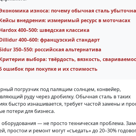
Экономика износа: почему обычная сталь убыточн
Кейсы внедрения: измеримый ресурс в моточасах
Hardox 400–500: шведская классика
Dillidur 400–600: французский стандарт
Sidur 350–550: российская альтернатива
Критерии выбора: твёрдость, вязкость, свариваемо
5 ошибок при покупке и их стоимость
рный погрузчик под палящим солнцем, конвейер,
вляющий руду через дробилку. Обычная сталь в таких
иях быстро изнашивается, требует частой замены и про
е потери для бизнеса.
 оборудования — не просто техническая проблема. За
ей, простои и ремонт могут «съедать» до 20–30% годово