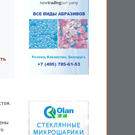
а
сть
стоя.
мены
го