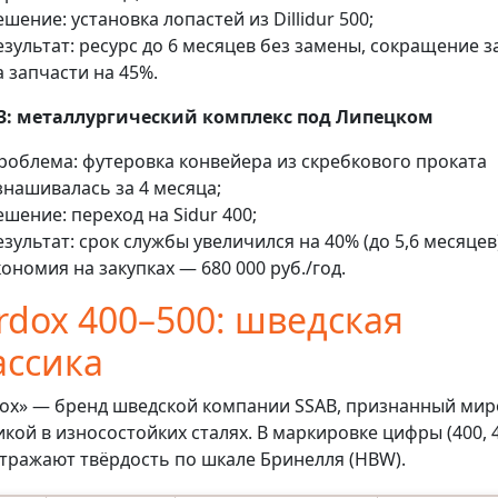
ешение: установка лопастей из Dillidur 500;
езультат: ресурс до 6 месяцев без замены, сокращение з
а запчасти на 45%.
 3: металлургический комплекс под Липецком
роблема: футеровка конвейера из скребкового проката
знашивалась за 4 месяца;
ешение: переход на Sidur 400;
езультат: срок службы увеличился на 40% (до 5,6 месяцев)
кономия на закупках — 680 000 руб./год.
rdox 400–500: шведская
ассика
ox» — бренд шведской компании SSAB, признанный ми
икой в износостойких сталях. В маркировке цифры (400, 
отражают твёрдость по шкале Бринелля (HBW).