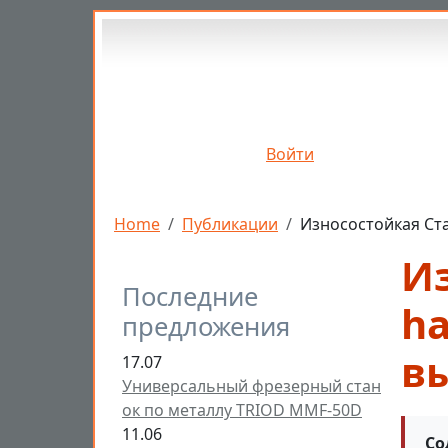
Перейти к основному содержанию
Войти
Строка навигации
Home
Публикации
Износостойкая Ста
И
Последние
ha
предложения
в
17.07
Универсальный фрезерный стан
ок по металлу TRIOD MMF-50D
11.06
Со