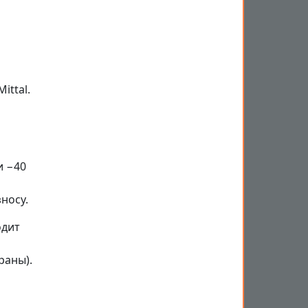
ittal.
и −40
носу.
одит
раны).