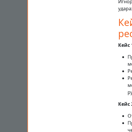
Игнор
удара
Ке
ре
Кейс 
П
м
Р
Р
м
р
Кейс 
О
П
ч