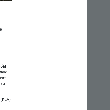
о
–6
жбы
еллю
кат
рки —
 (KCV)