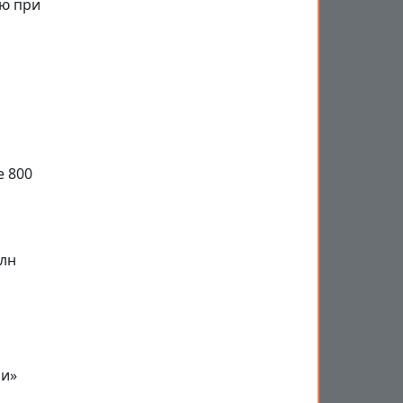
ию при
е 800
млн
ли»