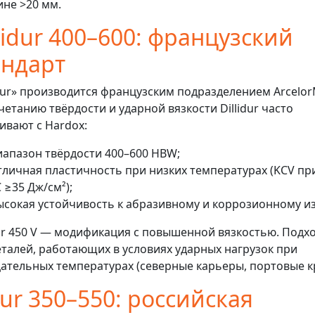
не >20 мм.
llidur 400–600: французский
андарт
idur» производится французским подразделением ArcelorM
четанию твёрдости и ударной вязкости Dillidur часто
ивают с Hardox:
иапазон твёрдости 400–600 HBW;
тличная пластичность при низких температурах (KCV пр
C ≥35 Дж/см²);
ысокая устойчивость к абразивному и коррозионному из
dur 450 V — модификация с повышенной вязкостью. Подх
еталей, работающих в условиях ударных нагрузок при
ательных температурах (северные карьеры, портовые к
dur 350–550: российская