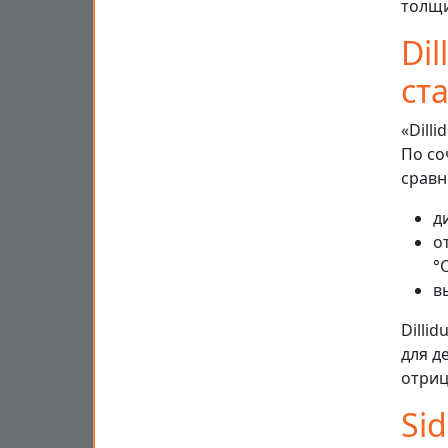
толщи
Di
ст
«Dill
По со
сравн
д
о
°
в
Dilli
для д
отриц
Si