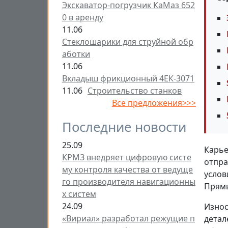
Экскаватор-погрузчик КаМаз 652
0 в аренду
11.06
Стеклошарики для струйной обр
аботки
11.06
Вкладыш фрикционный 4ЕК-3071
11.06
Строительство станков
Все предложения>>>
Последние новости
25.09
Карье
КРМЗ внедряет цифровую систе
отпра
му контроля качества от ведуще
услов
го производителя навигационны
Прямы
х систем
24.09
Износ
«Вириал» разработал режущие п
детал