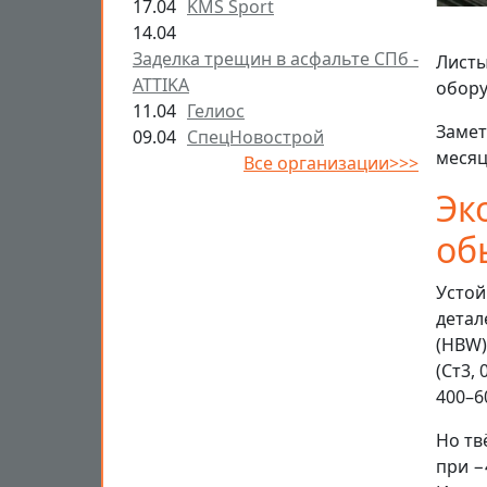
17.04
KMS Sport
14.04
Заделка трещин в асфальте СПб -
Листы
ATTIKA
обор
11.04
Гелиос
Замет
09.04
СпецНовострой
месяц
Все организации>>>
Эк
об
Устой
детал
(HBW)
(Ст3,
400–6
Но тв
при −