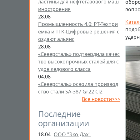
ластины для нефтегазового маш
оборо
иностроения
вопро
28.08
Катал
Промышленность 4.0: РТ-Техпри
подоб
емка и ТТК-Цифровые решения с
ударн
оздают альянс
28.08
«Северсталь» подтвердила качес
тво высокопрочных сталей для с
удов ледового класса
04.08
«Северсталь» освоила производ
ство стали SA-387 Gr22 Cl2
Все новости>>>
Последние
организации
18.04
ООО "Эко-Дах"