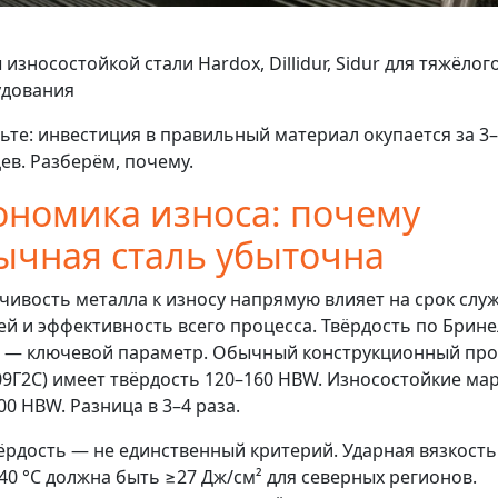
 износостойкой стали Hardox, Dillidur, Sidur для тяжёлог
удования
ьте: инвестиция в правильный материал окупается за 3
ев. Разберём, почему.
ономика износа: почему
ычная сталь убыточна
чивость металла к износу напрямую влияет на срок слу
ей и эффективность всего процесса. Твёрдость по Брин
 — ключевой параметр. Обычный конструкционный про
 09Г2С) имеет твёрдость 120–160 HBW. Износостойкие ма
00 HBW. Разница в 3–4 раза.
ёрдость — не единственный критерий. Ударная вязкость
40 °C должна быть ≥27 Дж/см² для северных регионов.