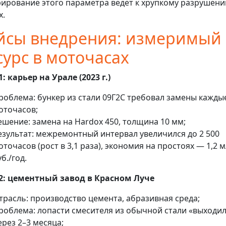
ирование этого параметра ведёт к хрупкому разрушен
х.
йсы внедрения: измеримый
сурс в моточасах
1: карьер на Урале (2023 г.)
роблема: бункер из стали 09Г2С требовал замены кажды
оточасов;
ешение: замена на Hardox 450, толщина 10 мм;
езультат: межремонтный интервал увеличился до 2 500
оточасов (рост в 3,1 раза), экономия на простоях — 1,2 
уб./год.
2: цементный завод в Красном Луче
трасль: производство цемента, абразивная среда;
роблема: лопасти смесителя из обычной стали «выходи
ерез 2–3 месяца;