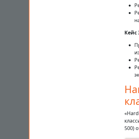
Р
Р
н
Кейс
П
и
Р
Р
э
Ha
кл
«Hard
класс
500) 