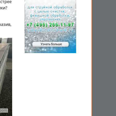
острее
ики?
разив,