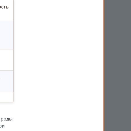
ость
热
троды
ри