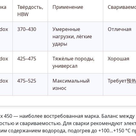
рка
Твёрдость,
Применение
Свариваем
HBW
dox
370–430
Умеренные
Отличная
нагрузки, лёгкие
удары
dox
425–475
Тяжёлые породы,
Хорошая
универсал
dox
475–525
Максимальный
Требует预
износ
x 450 — наиболее востребованная марка. Баланс между
остью и свариваемостью. Для сварки рекомендуют элек
ким содержанием водорода, подогрев до +100…+150 °C п