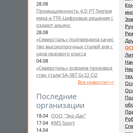
28.08
Ко
Промышленность 4.0: РТ-Техпри
ин
емка и ТТК-Цифровые решения с
Эле
оздают альянс
Ру
28.08
Ре
«Северсталь» подтвердила качес
Дру
тво высокопрочных сталей для с
ОС
удов ледового класса
Ли
04.08
На
«Северсталь» освоила производ
Не
ство стали SA-387 Gr22 Cl2
тех
Все новости>>>
Ос
Осн
Последние
По
организации
об
Пр
18.04
ООО "Эко-Дах"
Ро
17.04
KMS Sport
Спе
14.04