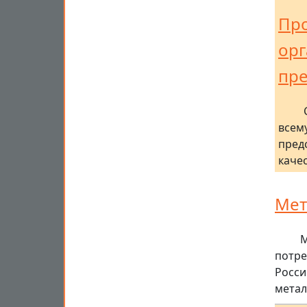
Про
орг
пре
всем
пред
каче
Мет
М
потре
Росси
метал