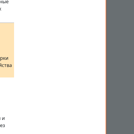
ьные
х
арки
йства
 и
ез