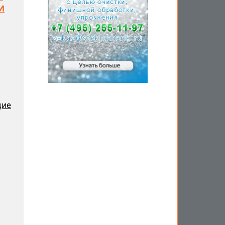
И
щие