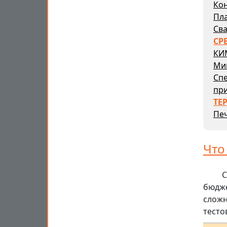
Кон
Пл
Сва
СР
КИ
Ми
Сп
пр
ТЕ
Печ
Что
С
бюдже
сложн
тесто