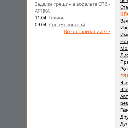
осн
Заделка трещин в асфальте СПб -
Ста
ATTIKA
КП
11.04
Гелиос
Ва
09.04
СпецНовострой
Из
Все организации>>>
Им
Но
Мо
Ли
Пр
Ро
СВ
Эле
Эле
Авт
рез
Газ
Дру
Дуг