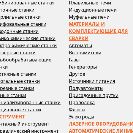
мбинированные станки
Плавильные печи
точные станки
Индукционные печи
ерлильные станки
Муфельные печи
ифовальные станки
МАТЕРИАЛЫ И
водочные станки
КОМПЛЕКТУЮЩИЕ ДЛЯ
ико-химические станки
СВАРКИ
ктро-химические станки
Автоматы
езерные станки
Выпрямители
зьбообрабатывающие
Газы
нки
Генераторы
отяжные станки
Другое
огальные станки
Источники питания
резные станки
Полуавтоматы
ные станки
Присадочные прутки
ециализированные станки
Проволока
ециальные станки
Флюсы
СТРУМЕНТ
Электроды
нтажный инструмент
ЛАЗЕРНОЕ ОБОРУДОВАН
равлический инструмент
АВТОМАТИЧЕСКИЕ ЛИНИ