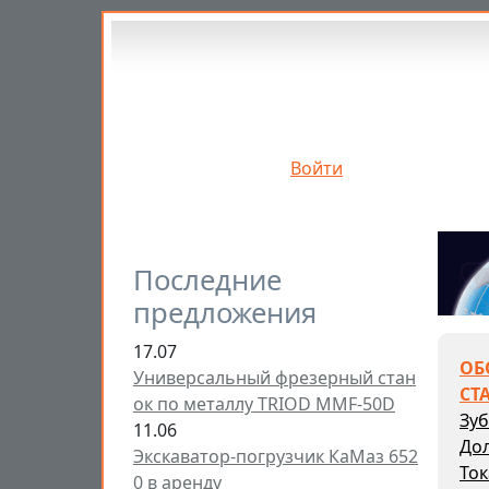
Перейти к основному содержанию
Войти
Последние
предложения
17.07
ОБ
Универсальный фрезерный стан
СТ
ок по металлу TRIOD MMF-50D
Зу
11.06
До
Экскаватор-погрузчик КаМаз 652
Ток
0 в аренду