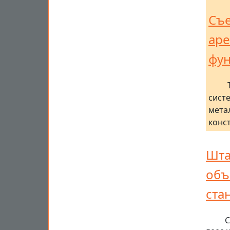
Съе
аре
фун
сист
мета
конс
Шта
объ
ста
С