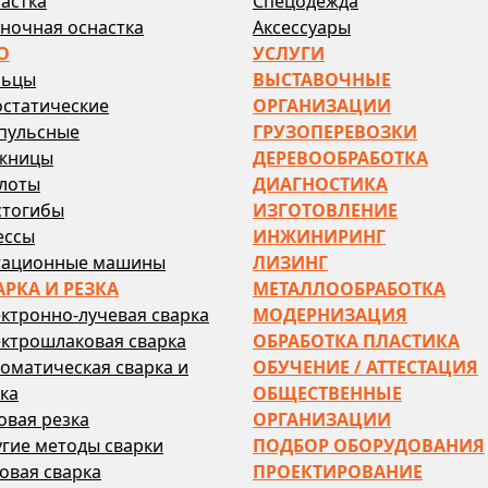
астка
Спецодежда
ночная оснастка
Аксессуары
О
УСЛУГИ
льцы
ВЫСТАВОЧНЫЕ
остатические
ОРГАНИЗАЦИИ
пульсные
ГРУЗОПЕРЕВОЗКИ
жницы
ДЕРЕВООБРАБОТКА
лоты
ДИАГНОСТИКА
стогибы
ИЗГОТОВЛЕНИЕ
ессы
ИНЖИНИРИНГ
тационные машины
ЛИЗИНГ
АРКА И РЕЗКА
МЕТАЛЛООБРАБОТКА
ктронно-лучевая сварка
МОДЕРНИЗАЦИЯ
ктрошлаковая сварка
ОБРАБОТКА ПЛАСТИКА
оматическая сварка и
ОБУЧЕНИЕ / АТТЕСТАЦИЯ
ка
ОБЩЕСТВЕННЫЕ
овая резка
ОРГАНИЗАЦИИ
гие методы сварки
ПОДБОР ОБОРУДОВАНИЯ
овая сварка
ПРОЕКТИРОВАНИЕ