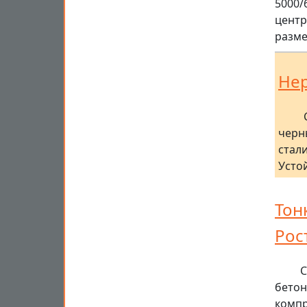
5000/
центр
разм
Не
черн
стали
Усто
Тон
Рос
С
бетон
компр