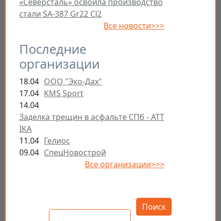
«Северсталь» освоила производство
стали SA-387 Gr22 Cl2
Все новости>>>
Последние
организации
18.04
ООО "Эко-Дах"
17.04
KMS Sport
14.04
Заделка трещин в асфальте СПб - ATT
IKA
11.04
Гелиос
09.04
СпецНовострой
Все организации>>>
Открыть настройки
Поиск