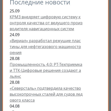
Последние новости
25.09
КРМЗ внедряет цифровую систему к
онтроля качества от ведущего произ
водителя навигационных систем
24.09
«Вириал» разработал режущие плас
тины для нефтегазового машиностр
оения
28.08
Промышленность 4.0: РТ-Техприемка
и ТТК-Цифровые решения создают а
льянс
28.08
«Северсталь» подтвердила качество
высокопрочных сталей для судов лед
ового класса
04.08