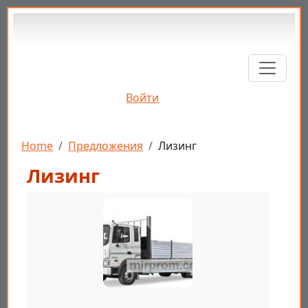
Перейти к основному содержанию
Войти
Строка навигации
Home
Предложения
Лизинг
Лизинг