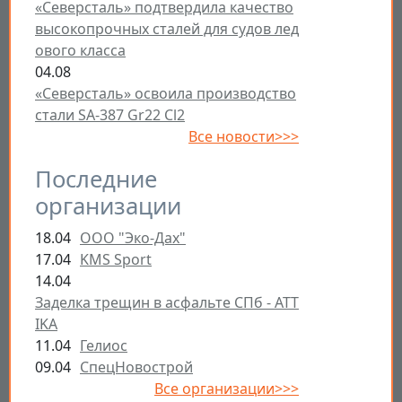
«Северсталь» подтвердила качество
высокопрочных сталей для судов лед
ового класса
04.08
«Северсталь» освоила производство
стали SA-387 Gr22 Cl2
Все новости>>>
Последние
организации
18.04
ООО "Эко-Дах"
17.04
KMS Sport
14.04
Заделка трещин в асфальте СПб - ATT
IKA
11.04
Гелиос
09.04
СпецНовострой
Все организации>>>