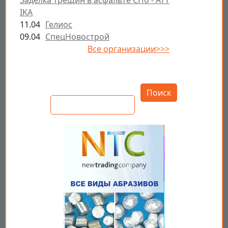
Заделка трещин в асфальте СПб - ATT
IKA
11.04
Гелиос
09.04
СпецНовострой
Все организации>>>
Открыть настройки
Поиск