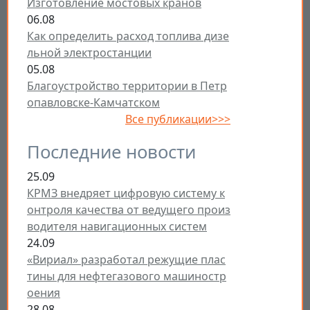
Изготовление мостовых кранов
06.08
Как определить расход топлива дизе
льной электростанции
05.08
Благоустройство территории в Петр
опавловске-Камчатском
Все публикации>>>
Последние новости
25.09
КРМЗ внедряет цифровую систему к
онтроля качества от ведущего произ
водителя навигационных систем
24.09
«Вириал» разработал режущие плас
тины для нефтегазового машиностр
оения
28.08