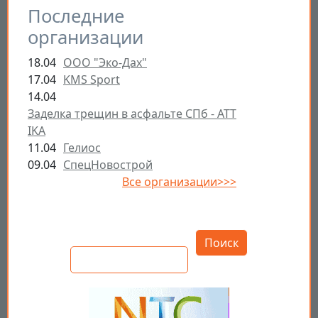
Последние
организации
18.04
ООО "Эко-Дах"
17.04
KMS Sport
14.04
Заделка трещин в асфальте СПб - ATT
IKA
11.04
Гелиос
09.04
СпецНовострой
Все организации>>>
Открыть настройки
Поиск