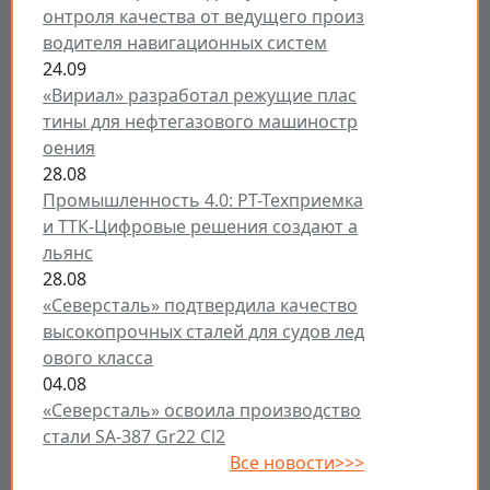
онтроля качества от ведущего произ
водителя навигационных систем
24.09
«Вириал» разработал режущие плас
тины для нефтегазового машиностр
оения
28.08
Промышленность 4.0: РТ-Техприемка
и ТТК-Цифровые решения создают а
льянс
28.08
«Северсталь» подтвердила качество
высокопрочных сталей для судов лед
ового класса
04.08
«Северсталь» освоила производство
стали SA-387 Gr22 Cl2
Все новости>>>