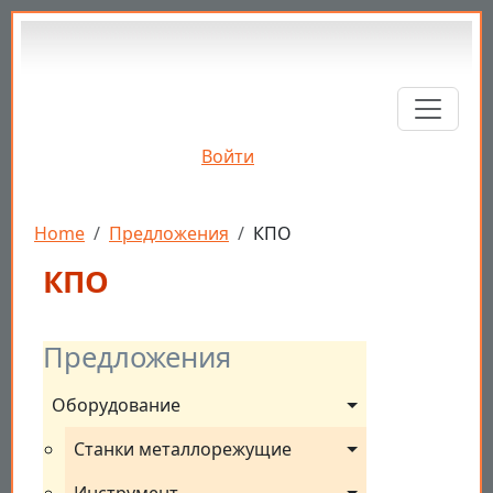
Перейти к основному содержанию
Войти
Строка навигации
Home
Предложения
КПО
КПО
Предложения
Оборудование
Станки металлорежущие