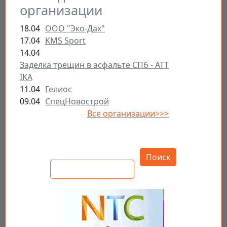
организации
18.04
ООО "Эко-Дах"
17.04
KMS Sport
14.04
Заделка трещин в асфальте СПб - ATT
IKA
11.04
Гелиос
09.04
СпецНовострой
Все организации>>>
Открыть настройки
Поиск