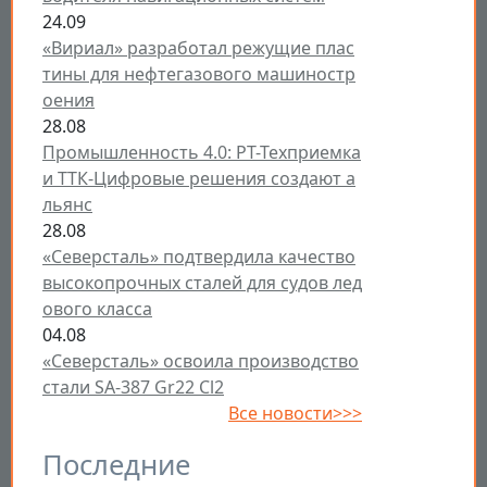
24.09
«Вириал» разработал режущие плас
тины для нефтегазового машиностр
оения
28.08
Промышленность 4.0: РТ-Техприемка
и ТТК-Цифровые решения создают а
льянс
28.08
«Северсталь» подтвердила качество
высокопрочных сталей для судов лед
ового класса
04.08
«Северсталь» освоила производство
стали SA-387 Gr22 Cl2
Все новости>>>
Последние