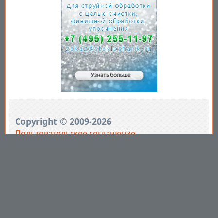
Copyright © 2009-2026
Пользовательское соглашение
.
Вы принимаете все условия
пользовательского соглашения
каждый раз, когда используйте
данный сайт
https://mirprom.com/
Связаться с
и
Вы выражаете свое согласие с
нами
«
ОТКАЗОМ ОТ
ОТВЕТСТВЕННОСТИ
» .