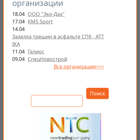
организации
18.04
ООО "Эко-Дах"
17.04
KMS Sport
14.04
Заделка трещин в асфальте СПб - ATT
IKA
11.04
Гелиос
09.04
СпецНовострой
Все организации>>>
Открыть настройки
Поиск