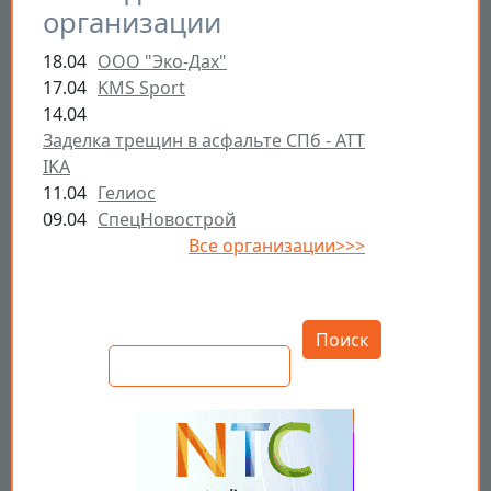
организации
18.04
ООО "Эко-Дах"
17.04
KMS Sport
14.04
Заделка трещин в асфальте СПб - ATT
IKA
11.04
Гелиос
09.04
СпецНовострой
Все организации>>>
Открыть настройки
Поиск