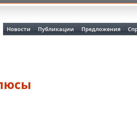
Основная навигация
Новости
Публикации
Предложения
Сп
люсы