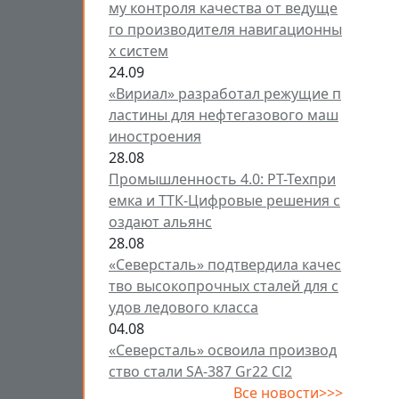
му контроля качества от ведуще
го производителя навигационны
х систем
24.09
«Вириал» разработал режущие п
ластины для нефтегазового маш
иностроения
28.08
Промышленность 4.0: РТ-Техпри
емка и ТТК-Цифровые решения с
оздают альянс
28.08
«Северсталь» подтвердила качес
тво высокопрочных сталей для с
удов ледового класса
04.08
«Северсталь» освоила производ
ство стали SA-387 Gr22 Cl2
Все новости>>>