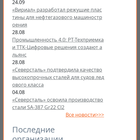
24.09
«Вириал» разработал режущие плас
тины для нефтегазового машиностр
оения
28.08
Промышленность 4.0: РТ-Техприемка
и ТТК-Цифровые решения создают а
льянс
28.08
«Северсталь» подтвердила качество
высокопрочных сталей для судов лед
ового класса
04.08
«Северсталь» освоила производство
стали SA-387 Gr22 Cl2
Все новости>>>
Последние
организации