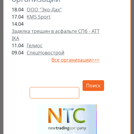
18.04
ООО "Эко-Дах"
17.04
KMS Sport
14.04
Заделка трещин в асфальте СПб - ATT
IKA
11.04
Гелиос
09.04
СпецНовострой
Все организации>>>
Открыть настройки
Поиск