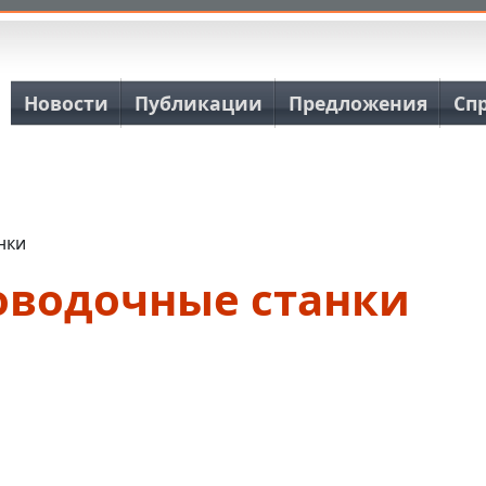
Основная навигация
Новости
Публикации
Предложения
Сп
нки
оводочные станки