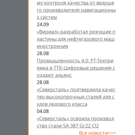
му контроля качества от ведуще
го производителя навигационны
х систем
24.09
«Вириал» разработал режущие п
ластины для нефтегазового маш
иностроения
28.08
Промышленность 4.0: РТ-Техпри
емка и ТТК-Цифровые решения с
оздают альянс
28.08
«Северсталь» подтвердила качес
тво высокопрочных сталей для с
удов ледового класса
04.08
«Северсталь» освоила производ
ство стали SA-387 Gr22 Cl2
Все новости>>>