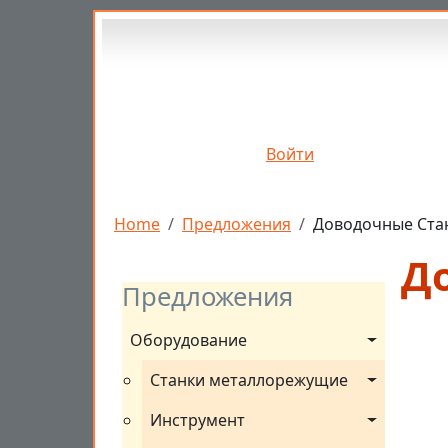
Перейти к основному содержанию
Войти
Строка навигации
Home
Предложения
Доводочные Ста
Д
Предложения
Оборудование
Станки металлорежущие
Инструмент