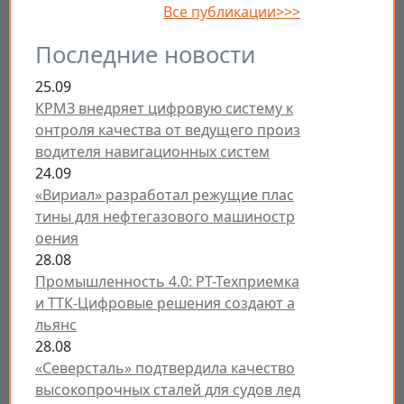
Все публикации>>>
Последние новости
25.09
КРМЗ внедряет цифровую систему к
онтроля качества от ведущего произ
водителя навигационных систем
24.09
«Вириал» разработал режущие плас
тины для нефтегазового машиностр
оения
28.08
Промышленность 4.0: РТ-Техприемка
и ТТК-Цифровые решения создают а
льянс
28.08
«Северсталь» подтвердила качество
высокопрочных сталей для судов лед