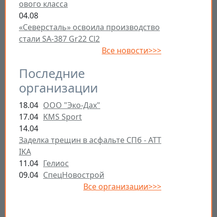
ового класса
04.08
«Северсталь» освоила производство
стали SA-387 Gr22 Cl2
Все новости>>>
Последние
организации
18.04
ООО "Эко-Дах"
17.04
KMS Sport
14.04
Заделка трещин в асфальте СПб - ATT
IKA
11.04
Гелиос
09.04
СпецНовострой
Все организации>>>
Открыть настройки