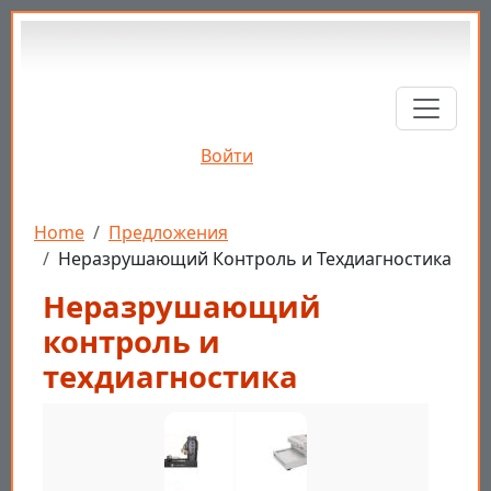
Перейти к основному содержанию
Войти
Строка навигации
Home
Предложения
Неразрушающий Контроль и Техдиагностика
Неразрушающий
контроль и
техдиагностика