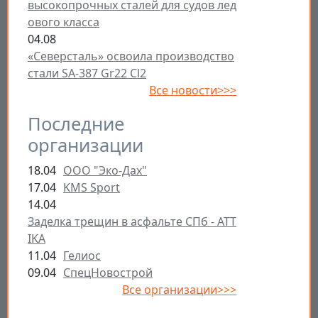
высокопрочных сталей для судов лед
ового класса
04.08
«Северсталь» освоила производство
стали SA-387 Gr22 Cl2
Все новости>>>
Последние
организации
18.04
ООО "Эко-Дах"
17.04
KMS Sport
14.04
Заделка трещин в асфальте СПб - ATT
IKA
11.04
Гелиос
09.04
СпецНовострой
Все организации>>>