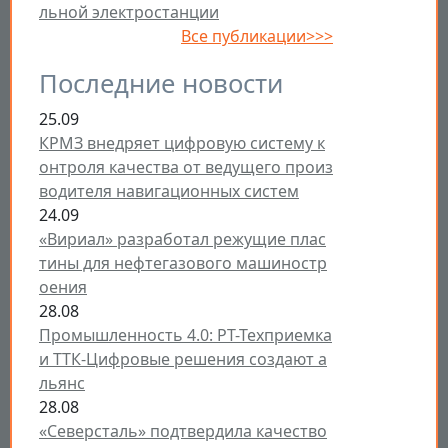
льной электростанции
Все публикации>>>
Последние новости
25.09
КРМЗ внедряет цифровую систему к
онтроля качества от ведущего произ
водителя навигационных систем
24.09
«Вириал» разработал режущие плас
тины для нефтегазового машиностр
оения
28.08
Промышленность 4.0: РТ-Техприемка
и ТТК-Цифровые решения создают а
льянс
28.08
«Северсталь» подтвердила качество