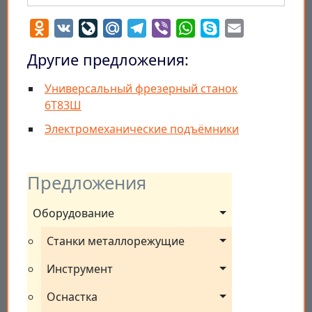
Odnoklassniki
VK
LiveJournal
Mail.Ru
Telegram
Viber
WhatsApp
Skype
Email
Другие предложения:
Универсальный фрезерный станок
6Т83Ш
Электромеханические подъёмники
Предложения
Оборудование
Станки металлорежущие
Инструмент
Оснастка