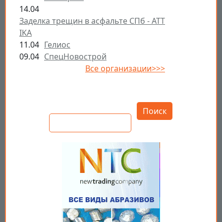
14.04
Заделка трещин в асфальте СПб - ATT
IKA
11.04
Гелиос
09.04
СпецНовострой
Все организации>>>
Открыть настройки
Поиск