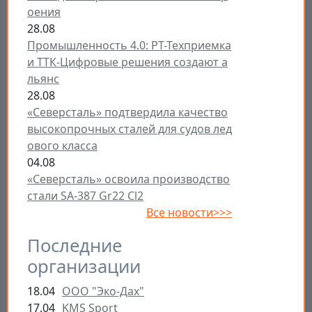
оения
28.08
Промышленность 4.0: РТ-Техприемка
и ТТК-Цифровые решения создают а
льянс
28.08
«Северсталь» подтвердила качество
высокопрочных сталей для судов лед
ового класса
04.08
«Северсталь» освоила производство
стали SA-387 Gr22 Cl2
Все новости>>>
Последние
организации
18.04
ООО "Эко-Дах"
17.04
KMS Sport