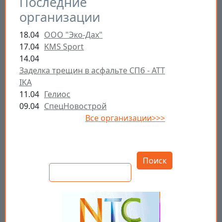
Последние
организации
18.04
ООО "Эко-Дах"
17.04
KMS Sport
14.04
Заделка трещин в асфальте СПб - ATT
IKA
11.04
Гелиос
09.04
СпецНовострой
Все организации>>>
Открыть настройки
Поиск