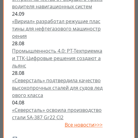
водителя навигационных систем
24.09
«Вириал» разработал режущие плас
тины для нефтегазового машиностр
оения
28.08
Промышленность 4.0: РТ-Техприемка
и ТТК-Цифровые решения создают а
льянс
28.08
«Северсталь» подтвердила качество
высокопрочных сталей для судов лед
ового класса
04.08
«Северсталь» освоила производство
стали SA-387 Gr22 Cl2
Все новости>>>