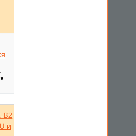
ся
,
те
2-B2
U и