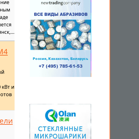
ание
йным
аде
яется
янск,…
М4
ый
кВт и
ротов
тели