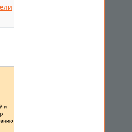
тели
й и
тр
иванию