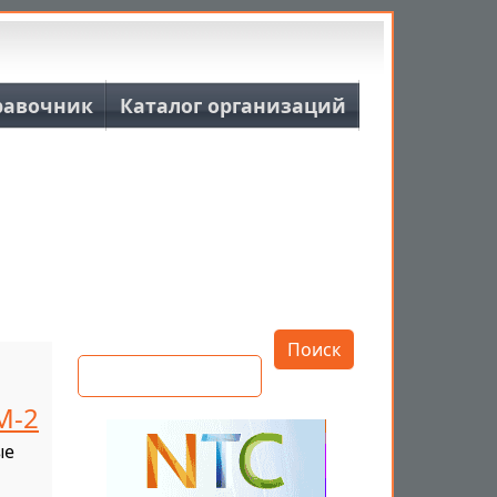
равочник
Каталог организаций
Открыть настройки
Поиск
М-2
ые