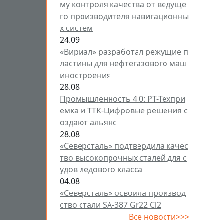
му контроля качества от ведуще
го производителя навигационны
х систем
24.09
«Вириал» разработал режущие п
ластины для нефтегазового маш
иностроения
28.08
Промышленность 4.0: РТ-Техпри
емка и ТТК-Цифровые решения с
оздают альянс
28.08
«Северсталь» подтвердила качес
тво высокопрочных сталей для с
удов ледового класса
04.08
«Северсталь» освоила производ
ство стали SA-387 Gr22 Cl2
Все новости>>>