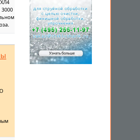
УХЛ4
 3000
ельном
оза.
сы
АО
ьным