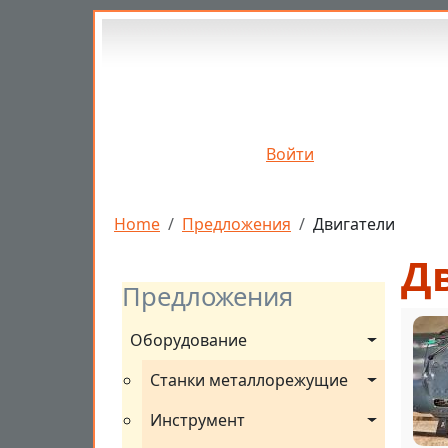
Перейти к основному содержанию
Войти
Строка навигации
Home
Предложения
Двигатели
Д
Предложения
Оборудование
Станки металлорежущие
Инструмент