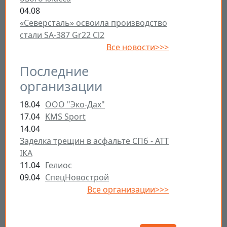
04.08
«Северсталь» освоила производство
стали SA-387 Gr22 Cl2
Все новости>>>
Последние
организации
18.04
ООО "Эко-Дах"
17.04
KMS Sport
14.04
Заделка трещин в асфальте СПб - ATT
IKA
11.04
Гелиос
09.04
СпецНовострой
Все организации>>>
Открыть настройки