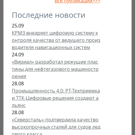
Все публикации>>>
Последние новости
25.09
КРМЗ внедряет цифровую систему к
онтроля качества от ведущего произ
водителя навигационных систем
24.09
«Вириал» разработал режущие плас
тины для нефтегазового машиностр
оения
28.08
Промышленность 4.0: РТ-Техприемка
и ТТК-Цифровые решения создают а
льянс
28.08
«Северсталь» подтвердила качество
высокопрочных сталей для судов лед
ового класса