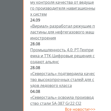
му контроля качества от ведуще
го производителя навигационны
х систем
24.09
«Вириал» разработал режущие п
ластины для нефтегазового маш
иностроения
28.08
Промышленность 4.0: РТ-Техпри
емка и ТТК-Цифровые решения с
оздают альянс
28.08
«Северсталь» подтвердила качес
тво высокопрочных сталей для с
удов ледового класса
04.08
«Северсталь» освоила производ
ство стали SA-387 Gr22 Cl2
Все новости>>>