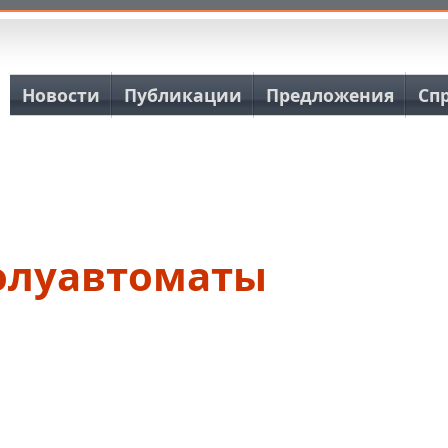
Основная навигация
Новости
Публикации
Предложения
Сп
олуавтоматы