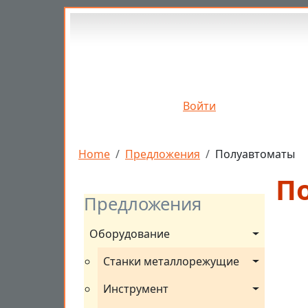
Перейти к основному содержанию
Войти
Строка навигации
Home
Предложения
Полуавтоматы
П
Предложения
Оборудование
Станки металлорежущие
Инструмент