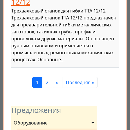
12/12
Трехвалковый станок для гибки TTA 12/12
Трехвалковый станок TTA 12/12 предназначен
для предварительной гибки металлических
заготовок, таких как трубы, профили,
проволока и другие материалы. Он оснащен
ручным приводом и применяется в
промышленных, ремонтных и механических
процессах. Основные…
Нумерация страниц
Страница
Страница
Следующая страница
Последняя страница
1
2
››
Последняя »
Предложения
Оборудование