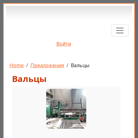
Перейти к основному содержанию
Войти
Строка навигации
Home
Предложения
Вальцы
Вальцы