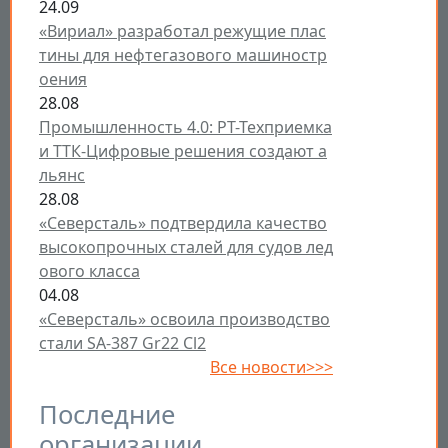
24.09
«Вириал» разработал режущие плас
тины для нефтегазового машиностр
оения
28.08
Промышленность 4.0: РТ-Техприемка
и ТТК-Цифровые решения создают а
льянс
28.08
«Северсталь» подтвердила качество
высокопрочных сталей для судов лед
ового класса
04.08
«Северсталь» освоила производство
стали SA-387 Gr22 Cl2
Все новости>>>
Последние
организации