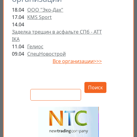
18.04
ООО "Эко-Дах"
17.04
KMS Sport
14.04
Заделка трещин в асфальте СПб - ATT
IKA
11.04
Гелиос
09.04
СпецНовострой
Все организации>>>
Открыть настройки
Поиск