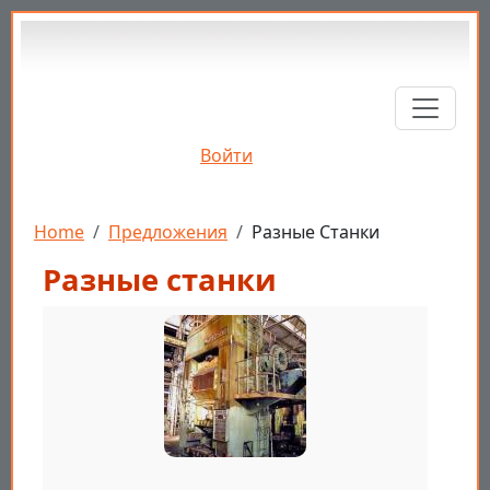
Перейти к основному содержанию
Войти
Строка навигации
Home
Предложения
Разные Станки
Разные станки