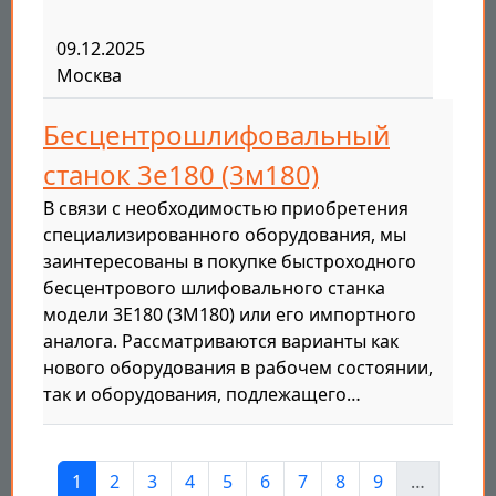
09.12.2025
Москва
Бесцентрошлифовальный
станок 3е180 (3м180)
В связи с необходимостью приобретения
специализированного оборудования, мы
заинтересованы в покупке быстроходного
бесцентрового шлифовального станка
модели 3Е180 (3М180) или его импортного
аналога. Рассматриваются варианты как
нового оборудования в рабочем состоянии,
так и оборудования, подлежащего…
Нумерация страниц
Страница
Страница
Страница
Страница
Страница
Страница
Страница
Страница
Страница
1
2
3
4
5
6
7
8
9
…