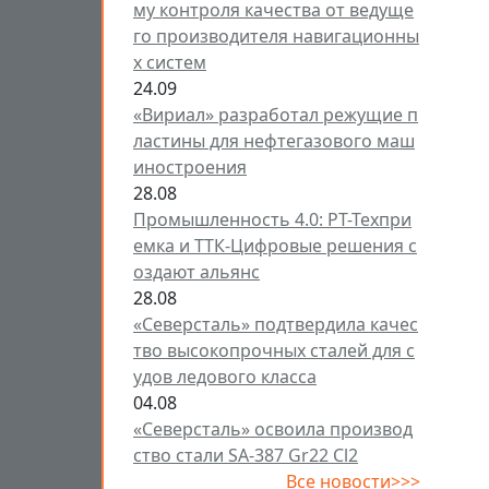
му контроля качества от ведуще
го производителя навигационны
х систем
24.09
«Вириал» разработал режущие п
ластины для нефтегазового маш
иностроения
28.08
Промышленность 4.0: РТ-Техпри
емка и ТТК-Цифровые решения с
оздают альянс
28.08
«Северсталь» подтвердила качес
тво высокопрочных сталей для с
удов ледового класса
04.08
«Северсталь» освоила производ
ство стали SA-387 Gr22 Cl2
Все новости>>>