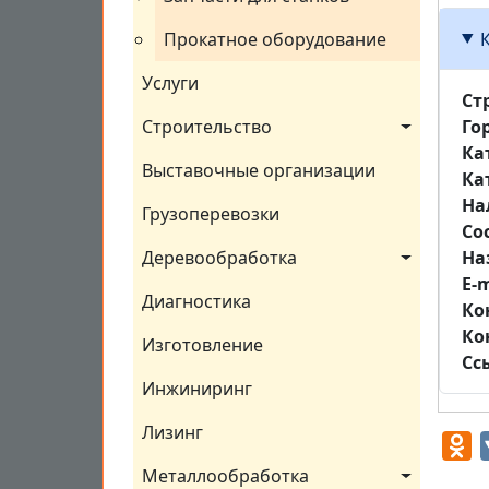
Прокатное оборудование
Услуги
Ст
Го
Строительство
Ка
Выставочные организации
Ка
На
Грузоперевозки
Со
На
Деревообработка
E-m
Диагностика
Ко
Ко
Изготовление
Сс
Инжиниринг
Лизинг
O
Металлообработка