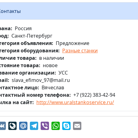
Контакты
рана
Россия
род
Санкт-Петербург
тегория объявления
Предложение
тегория оборудования
Разные станки
личие товара
в наличии
стояние товара
новое
звание организации
УСС
ail
slava_efimov_97@mail.ru
нтактное лицо
Вячеслав
нтактный номер телефона
+7 (922) 383-42-94
ылка на сайт
http://www.uralstankoservice.ru/
dnoklassniki
VK
LiveJournal
Mail.Ru
Telegram
Viber
WhatsApp
Skype
Email