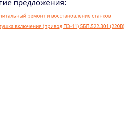
гие предложения:
питальный ремонт и восстановление станков
тушка включения (привод ПЭ-11) 5БП.522.301 (220В)