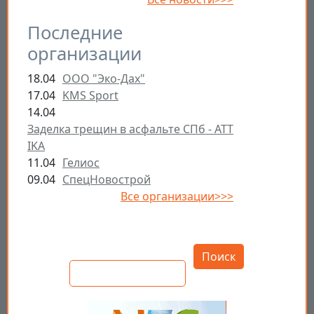
Последние
организации
18.04
ООО "Эко-Дах"
17.04
KMS Sport
14.04
Заделка трещин в асфальте СПб - ATT
IKA
11.04
Гелиос
09.04
СпецНовострой
Все организации>>>
Открыть настройки
Поиск