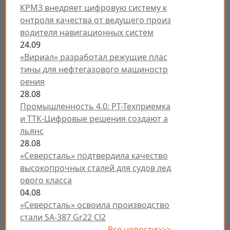
КРМЗ внедряет цифровую систему к
онтроля качества от ведущего произ
водителя навигационных систем
24.09
«Вириал» разработал режущие плас
тины для нефтегазового машиностр
оения
28.08
Промышленность 4.0: РТ-Техприемка
и ТТК-Цифровые решения создают а
льянс
28.08
«Северсталь» подтвердила качество
высокопрочных сталей для судов лед
ового класса
04.08
«Северсталь» освоила производство
стали SA-387 Gr22 Cl2
Все новости>>>