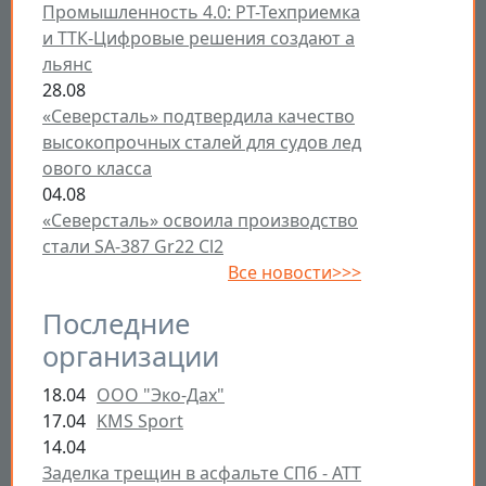
Промышленность 4.0: РТ-Техприемка
и ТТК-Цифровые решения создают а
льянс
28.08
«Северсталь» подтвердила качество
высокопрочных сталей для судов лед
ового класса
04.08
«Северсталь» освоила производство
стали SA-387 Gr22 Cl2
Все новости>>>
Последние
организации
18.04
ООО "Эко-Дах"
17.04
KMS Sport
14.04
Заделка трещин в асфальте СПб - ATT