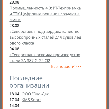
28.08
Промышленность 4.0: РТ-Техприемка
и ТТК-Цифровые решения создают а
льянс
28.08
«Северсталь» подтвердила качество
высокопрочных сталей для судов лед
ового класса
04.08
«Северсталь» освоила производство
стали SA-387 Gr22 Cl2
Все новости>>>
Последние
организации
18.04
ООО "Эко-Дах"
17.04
KMS Sport
14.04