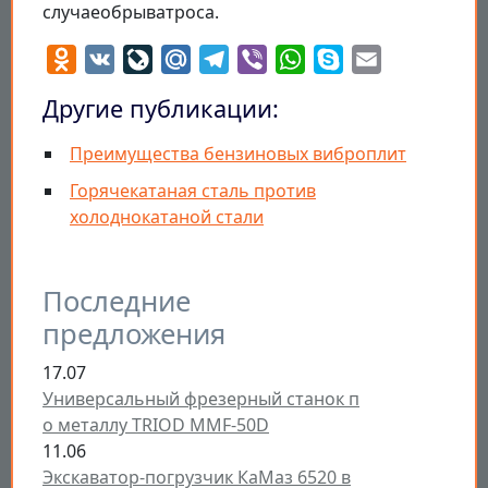
случаеобрыватроса.
Odnoklassniki
VK
LiveJournal
Mail.Ru
Telegram
Viber
WhatsApp
Skype
Email
Другие публикации:
Преимущества бензиновых виброплит
Горячекатаная сталь против
холоднокатаной стали
Последние
предложения
17.07
Универсальный фрезерный станок п
о металлу TRIOD MMF-50D
11.06
Экскаватор-погрузчик КаМаз 6520 в