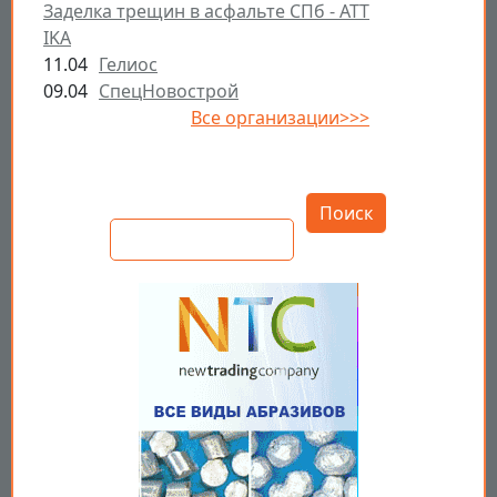
Заделка трещин в асфальте СПб - ATT
IKA
11.04
Гелиос
09.04
СпецНовострой
Все организации>>>
Открыть настройки
Поиск