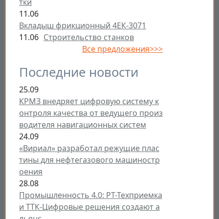
тки
11.06
Вкладыш фрикционный 4ЕК-3071
11.06
Строительство станков
Все предложения>>>
Последние новости
25.09
КРМЗ внедряет цифровую систему к
онтроля качества от ведущего произ
водителя навигационных систем
24.09
«Вириал» разработал режущие плас
тины для нефтегазового машиностр
оения
28.08
Промышленность 4.0: РТ-Техприемка
и ТТК-Цифровые решения создают а
льянс