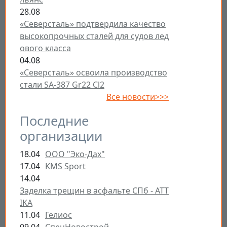
28.08
«Северсталь» подтвердила качество
высокопрочных сталей для судов лед
ового класса
04.08
«Северсталь» освоила производство
стали SA-387 Gr22 Cl2
Все новости>>>
Последние
организации
18.04
ООО "Эко-Дах"
17.04
KMS Sport
14.04
Заделка трещин в асфальте СПб - ATT
IKA
11.04
Гелиос
09.04
СпецНовострой