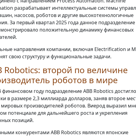
инено с направлением Process Automation. Machine
ation разрабатывает интеллектуальные системы управ
ашин, насосов, роботов и другие высокотехнологичные
ия. За первый квартал 2025 года данное подразделение
монстрировало положительную динамику финансовых
ателей.
ьные направления компании, включая Electrification и M
нят свою структуру и функциональные задачи.
 Robotics: второй по величине
изводитель роботов в мире
4 финансовом году подразделение ABB Robotics достигл
ки в размере 2,3 миллиарда долларов, заняв второе мес
 мировых производителей роботов. Виерод выразил мн
ом потенциале для дальнейшего роста и укрепления
ных позиций.
ными конкурентами ABB Robotics являются японские