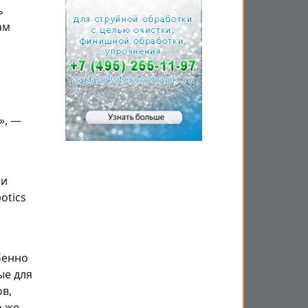
ь
ам
», —
ли
otics
бенно
ые для
в,
о же