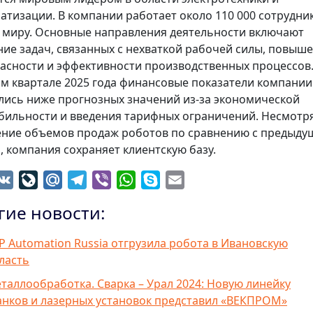
атизации. В компании работает около 110 000 сотрудни
 миру. Основные направления деятельности включают
ие задач, связанных с нехваткой рабочей силы, повыш
асности и эффективности производственных процессов.
м квартале 2025 года финансовые показатели компании
лись ниже прогнозных значений из-за экономической
бильности и введения тарифных ограничений. Несмотр
ние объемов продаж роботов по сравнению с предыд
, компания сохраняет клиентскую базу.
dnoklassniki
VK
LiveJournal
Mail.Ru
Telegram
Viber
WhatsApp
Skype
Email
гие новости:
P Automation Russia отгрузила робота в Ивановскую
ласть
таллообработка. Сварка – Урал 2024: Новую линейку
анков и лазерных установок представил «ВЕКПРОМ»