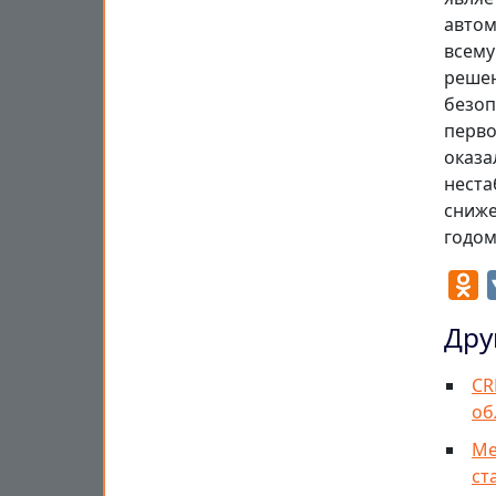
автом
всему
решен
безоп
перво
оказа
неста
сниже
годом
O
Дру
CR
об
Ме
ст