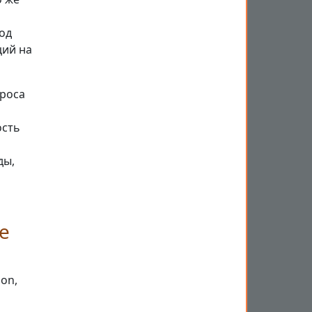
од
ций на
проса
ость
ды,
n
е
on,