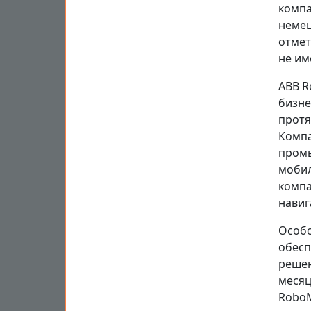
компа
немец
отмет
не им
ABB R
бизне
протя
Компа
промы
мобил
компа
навиг
Особо
обесп
решен
месяц
RoboM