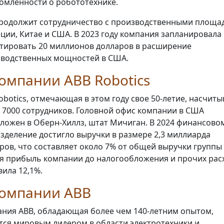
омленности о робототехнике.
родолжит сотрудничество с производственными площа
ции, Китае и США. В 2023 году компания запланировала
тировать 20 миллионов долларов в расширение
водственных мощностей в США.
омпании ABB Robotics
obotics, отмечающая в этом году свое 50-летие, насчиты
 7000 сотрудников. Головной офис компании в США
ложен в Оберн-Хиллз, штат Мичиган. В 2024 финансовом
зделение достигло выручки в размере 2,3 миллиарда
ров, что составляет около 7% от общей выручки группы 
я прибыль компании до налогообложения и прочих рас
вила 12,1%.
компании ABB
ния ABB, обладающая более чем 140-летним опытом,
тся мировым лидером в области электротехники и