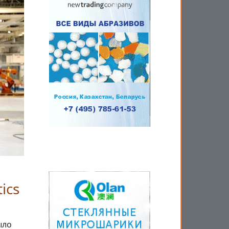
ics
ыло