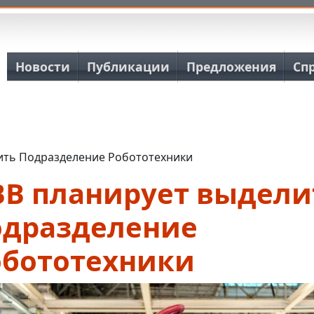
Основная навигация
Новости
Публикации
Предложения
Сп
ить Подразделение Робототехники
BB планирует выдели
одразделение
обототехники