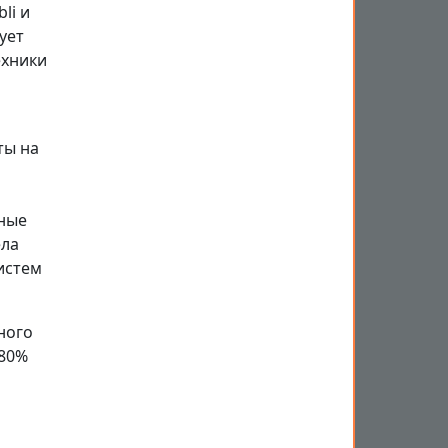
li и
ует
ехники
ты на
ные
ела
истем
ного
 80%