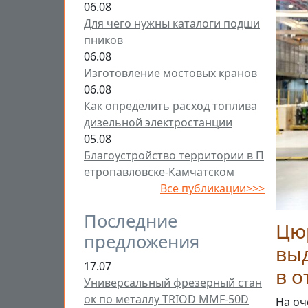
06.08
Для чего нужны каталоги подши
пников
06.08
Изготовление мостовых кранов
06.08
Как определить расход топлива
дизельной электростанции
05.08
Благоустройство территории в П
етропавловске-Камчатском
Все публикации>>>
Последние
Цю
предложения
выд
17.07
в о
Универсальный фрезерный стан
ок по металлу TRIOD MMF-50D
На оч