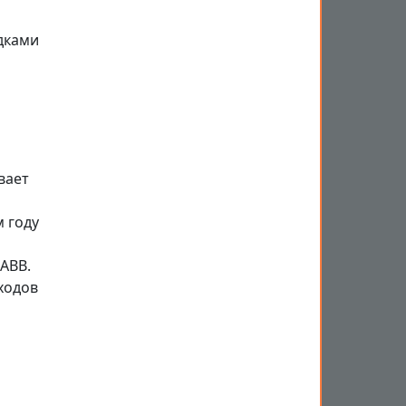
дками
вает
 году
ABB.
ходов