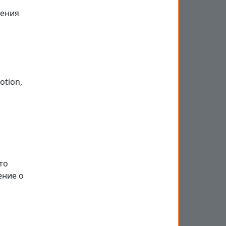
ления
otion,
о
то
ение о