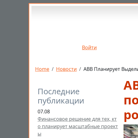
Перейти к основному содержанию
Войти
Строка навигации
Home
Новости
ABB Планирует Выдел
A
Последние
п
публикации
р
07.08
Финансовое решение для тех, кт
о планирует масштабные проект
ы