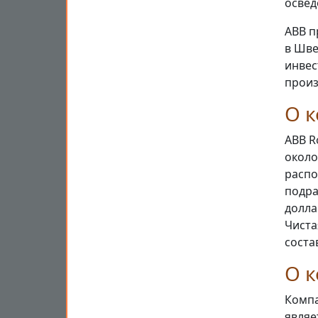
освед
ABB п
в Шве
инвес
произ
О к
ABB R
около
распо
подра
долла
Чиста
соста
О 
Компа
являе