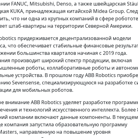
нии FANUC, Mitsubishi, Denso, а также швейцарская Stäub
кая KUKA, принадлежащая китайской Midea Group. След
ить, что ни одна из крупных компаний в сфере роботот
еет штаб-квартиры на территории Северной Америки.
obotics придерживается децентрализованной модели
са, что обеспечивает стабильные финансовые результа
жении большинства кварталов начиная с 2019 года.
ния производит широкий спектр продукции, включая
шленные роботы, коллаборативные роботы и автоном
ьные устройства. В прошлом году ABB Robotics приобр
нию Sevensense, специализирующуюся на разработке с
ации для мобильных роботов.
е внимание ABB Robotics уделяет разработке программ
ечения и технологий искусственного интеллекта. Более
ий компании включают данные компоненты. В текущем
е компания запустила образовательную программу
asters, направленную на повышение уровня