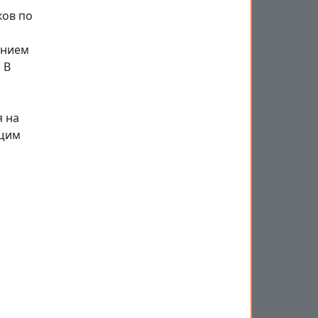
ков по
ением
 В
я на
ущим