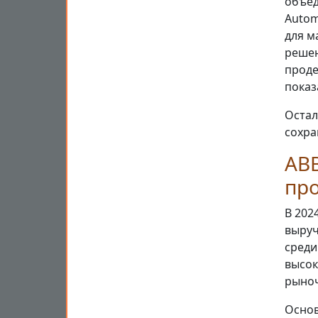
объед
Autom
для м
решен
проде
показ
Остал
сохра
ABB
про
В 202
выруч
среди
высок
рыноч
Основ