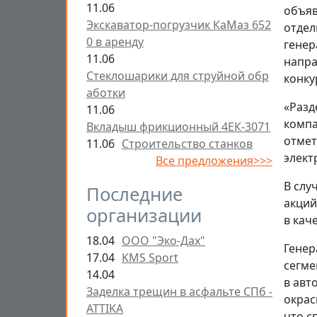
11.06
объяв
Экскаватор-погрузчик КаМаз 652
отдел
0 в аренду
генер
11.06
напра
Стеклошарики для струйной обр
конку
аботки
«Разд
11.06
компа
Вкладыш фрикционный 4ЕК-3071
отмет
11.06
Строительство станков
элект
Все предложения>>>
В слу
Последние
акций
организации
в кач
18.04
ООО "Эко-Дах"
Генер
17.04
KMS Sport
сегме
14.04
в авт
Заделка трещин в асфальте СПб -
окрас
ATTIKA
что с