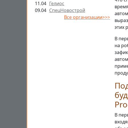
11.04
Гелиос
время
09.04
СпецНовострой
автом
Все организации>>>
выраз
этих 
В пер
на ро
зафик
автом
приме
проду
Под
буд
Pro
В пер
входя