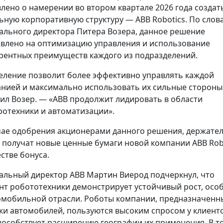
лено о намерении во втором квартале 2026 года создат
ьную корпоративную структуру — ABB Robotics. По слов
ального директора Питера Возера, данное решение
влено на оптимизацию управления и использование
рентных преимуществ каждого из подразделений.
еление позволит более эффективно управлять каждой
нией и максимально использовать их сильные стороны
ил Возер. — «ABB продолжит лидировать в области
ротехники и автоматизации».
чае одобрения акционерами данного решения, держате
 получат новые ценные бумаги новой компании ABB Rob
естве бонуса.
альный директор ABB Мартин Виерод подчеркнул, что
нт робототехники демонстрирует устойчивый рост, осо
омобильной отрасли. Роботы компании, предназначенн
ки автомобилей, пользуются высоким спросом у клиенто
пособствует расширению географии их применения. В т