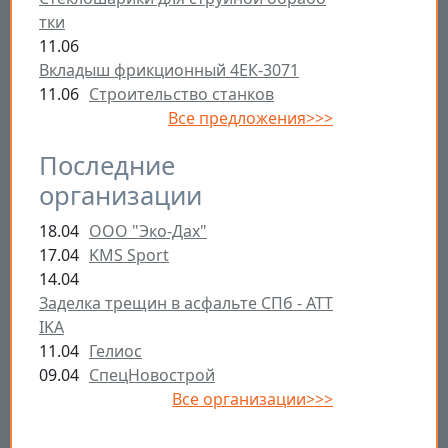
тки
11.06
Вкладыш фрикционный 4ЕК-3071
11.06
Строительство станков
Все предложения>>>
Последние
организации
18.04
ООО "Эко-Дах"
17.04
KMS Sport
14.04
Заделка трещин в асфальте СПб - ATT
IKA
11.04
Гелиос
09.04
СпецНовострой
Все организации>>>