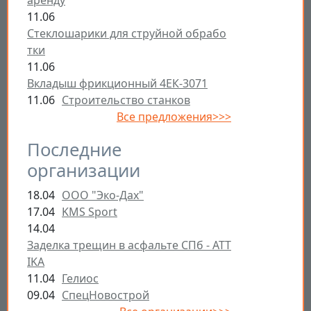
11.06
Стеклошарики для струйной обрабо
тки
11.06
Вкладыш фрикционный 4ЕК-3071
11.06
Строительство станков
Все предложения>>>
Последние
организации
18.04
ООО "Эко-Дах"
17.04
KMS Sport
14.04
Заделка трещин в асфальте СПб - ATT
IKA
11.04
Гелиос
09.04
СпецНовострой