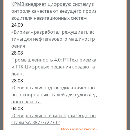
КРМЗ внедряет цифровую систему к
онтроля качества от ведущего произ
водителя навигационных систем
24.09
«Вириал» разработал режущие плас
тины для нефтегазового машиностр
оения
28.08
Промышленность 4.0: РТ-Техприемка
и ТТК-Цифровые решения создают а
льянс
28.08
«Северсталь» подтвердила качество
высокопрочных сталей для судов лед
ового класса
04.08
«Северсталь» освоила производство
стали SA-387 Gr22 Cl2
Все новости>>>