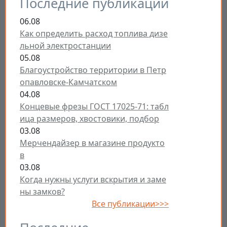
Последние публикации
06.08
Как определить расход топлива дизе
льной электростанции
05.08
Благоустройство территории в Петр
опавловске-Камчатском
04.08
Концевые фрезы ГОСТ 17025-71: табл
ица размеров, хвостовики, подбор
03.08
Мерчендайзер в магазине продукто
в
03.08
Когда нужны услуги вскрытия и заме
ны замков?
Все публикации>>>