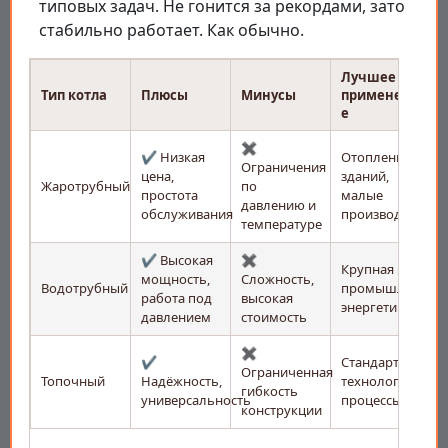
типовых задач. Не гонится за рекордами, зато
стабильно работает. Как обычно.
Лучшее
Тип котла
Плюсы
Минусы
применени
е
✖️
✔️ Низкая
Отопление
Ограничения
цена,
зданий,
Жаротрубный
по
простота
малые
давлению и
обслуживания
производства
температуре
✔️ Высокая
✖️
Крупная
мощность,
Сложность,
Водотрубный
промышленност
работа под
высокая
энергетика
давлением
стоимость
✖️
✔️
Стандартные
Ограниченная
Топочный
Надёжность,
технологически
гибкость
универсальность
процессы
конструкции