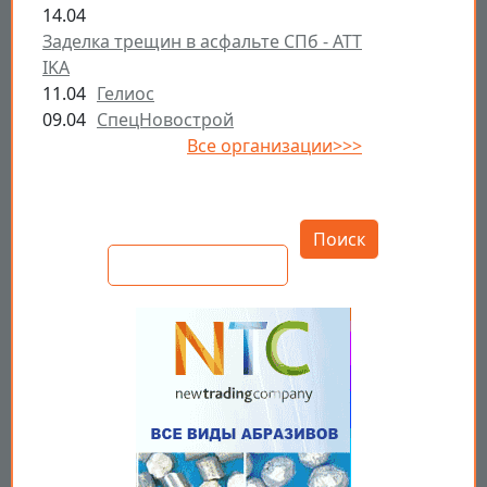
14.04
Заделка трещин в асфальте СПб - ATT
IKA
11.04
Гелиос
09.04
СпецНовострой
Все организации>>>
Открыть настройки
Поиск