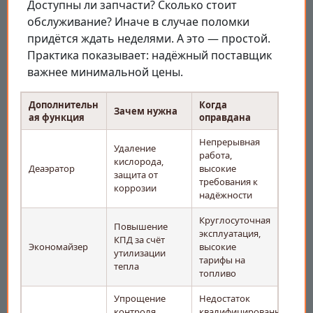
Доступны ли запчасти? Сколько стоит
обслуживание? Иначе в случае поломки
придётся ждать неделями. А это — простой.
Практика показывает: надёжный поставщик
важнее минимальной цены.
Дополнительн
Когда
Зачем нужна
ая функция
оправдана
Непрерывная
Удаление
работа,
кислорода,
Деаэратор
высокие
защита от
требования к
коррозии
надёжности
Круглосуточная
Повышение
эксплуатация,
КПД за счёт
Экономайзер
высокие
утилизации
тарифы на
тепла
топливо
Упрощение
Недостаток
контроля,
квалифицированного