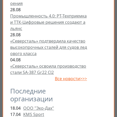
оения
28.08
Промышленность 4.0: РТ-Техприемка
и ТТК-Цифровые решения создают а
льянс
28.08
«Северсталь» подтвердила качество
высокопрочных сталей для судов лед
ового класса
04.08
«Северсталь» освоила производство
стали SA-387 Gr22 Cl2
Все новости>>>
Последние
организации
18.04
ООО "Эко-Дах"
17.04
KMS Sport