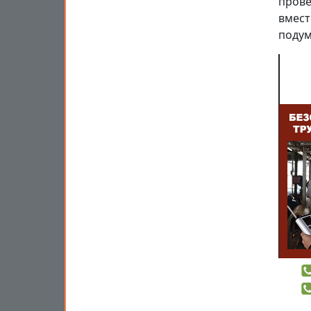
прове
вмест
подум