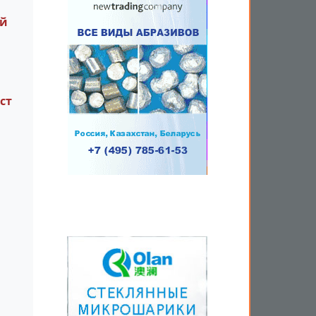
ой
ст
ы