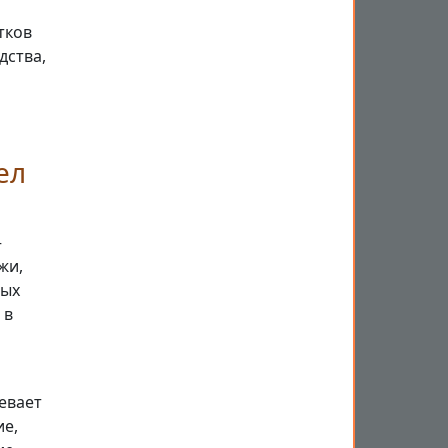
тков
дства,
ел
—
жи,
ных
 в
евает
ие,