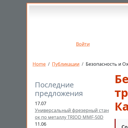
Перейти к основному содержанию
Войти
Строка навигации
Home
Публикации
Безопасность и Ох
Бе
Последние
тр
предложения
К
17.07
Универсальный фрезерный стан
ок по металлу TRIOD MMF-50D
11.06
Со