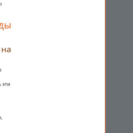
о
оды
 на
е
 эти
,