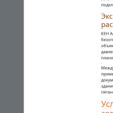
подкл
Экс
ра
КЕН А
безоп
объек
давле
плано
Между
приме
докум
здани
пятен
Ус