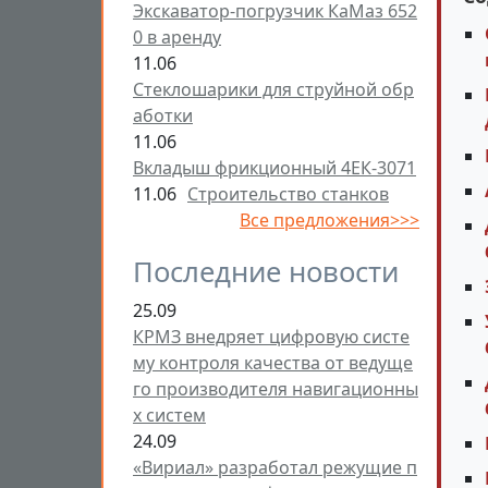
Экскаватор-погрузчик КаМаз 652
0 в аренду
11.06
Стеклошарики для струйной обр
аботки
11.06
Вкладыш фрикционный 4ЕК-3071
11.06
Строительство станков
Все предложения>>>
Последние новости
25.09
КРМЗ внедряет цифровую систе
му контроля качества от ведуще
го производителя навигационны
х систем
24.09
«Вириал» разработал режущие п