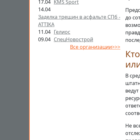
17.04
KMS Sport
14.04
Предс
Заделка трещин в асфальте СПб -
до со
ATTIKA
возмо
11.04
Гелиос
правд
09.04
СпецНовострой
после
Все организации>>>
Кто
или
В сре
штатн
ведут
ресур
ответ
соотв
Не вс
отсле