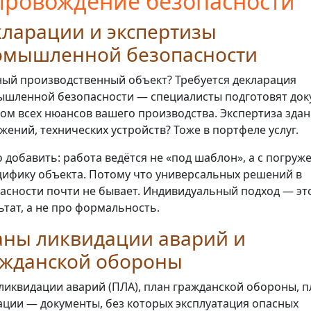
провождение безопасности
ларации и экспертизы
омышленной безопасности
ый производственный объект? Требуется декларация
шленной безопасности — специалисты подготовят док
том всех нюансов вашего производства. Экспертиза здан
жений, технических устройств? Тоже в портфеле услуг.
 добавить: работа ведётся не «под шаблон», а с погруж
цифику объекта. Потому что универсальных решений в
асности почти не бывает. Индивидуальный подход — эт
ьтат, а не про формальность.
аны ликвидации аварий и
ажданской обороны
ликвидации аварий (ПЛА), план гражданской обороны, п
ации — документы, без которых эксплуатация опасных