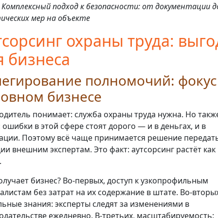
1. Комплексный подход к безопасности: от документации д
ических мер на объекте
тсорсинг охраны труда: выг
я бизнеса
легирование полномочий: фокус
новном бизнесе
одитель понимает: служба охраны труда нужна. Но такж
: ошибки в этой сфере стоят дорого — и в деньгах, и в
ации. Поэтому всё чаще принимается решение передать
ии внешним экспертам. Это факт: аутсорсинг растёт как
.
олучает бизнес? Во-первых, доступ к узкопрофильным
алистам без затрат на их содержание в штате. Во-вторых
льные знания: эксперты следят за изменениями в
одательстве ежедневно. В-третьих, масштабируемость: