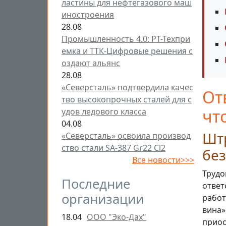
ластины для нефтегазового маш
иностроения
28.08
Промышленность 4.0: РТ-Техпри
емка и ТТК-Цифровые решения с
оздают альянс
28.08
«Северсталь» подтвердила качес
От
тво высокопрочных сталей для с
чт
удов ледового класса
04.08
Штр
«Северсталь» освоила производ
ство стали SA-387 Gr22 Cl2
бе
Все новости>>>
Трудо
Последние
ответ
организации
работ
вина»
18.04
ООО "Эко-Дах"
приос