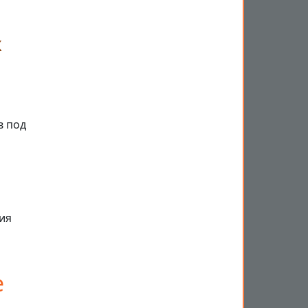
х
в под
ия
е