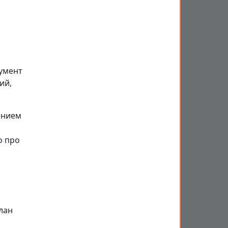
умент
ий,
ением
о про
лан