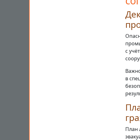
со
Дек
пр
Опасн
промы
с учё
соору
Важно
в спе
безоп
резул
Пл
гр
План 
эваку