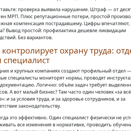
тавьте: проверка выявила нарушение. Штраф — от деся
тен МРП. Плюс репутационные потери, простой произво
жная компенсация пострадавшему. Цифры впечатляют,
а? Вывод простой: профилактика дешевле ликвидации
дствий. Без вариантов.
 контролирует охрану труда: отд
 специалист
дних и крупных компаниях создают профильный отдел 
ые специалисты мониторят нормы, проводят инструкта
 документацию. Логично: объём задач требует выделен
сов. А вот малый бизнес? Там часто один человек «за всё
е»: и за условия труда, и за здоровье сотрудников, и за
етствие законодательству.
егда это эффективно. Один специалист физически не усп
живать все изменения в нормативке, проводить обучен