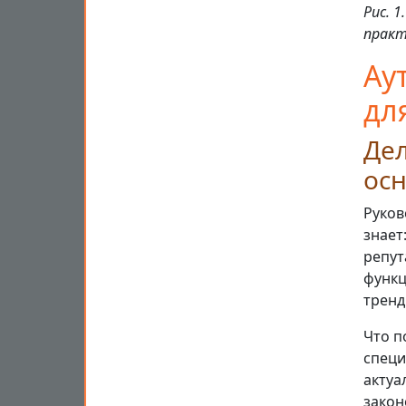
Рис. 
практ
Ау
дл
Де
ос
Руков
знает
репут
функц
тренд
Что п
специ
актуа
закон