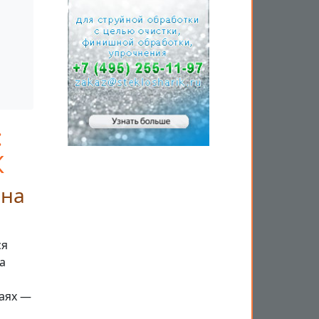
:
К
 на
ся
а
аях —