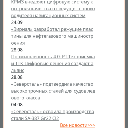
КРМЗ внедряет цифровую систему к
онтроля качества от ведущего произ
водителя навигационных систем
24.09
«Вириал» разработал режущие плас
тины для нефтегазового машиностр
оения
28.08
Промышленность 4.0: РТ-Техприемка
и ТТК-Цифровые решения создают а
льянс
28.08
«Северсталь» подтвердила качество
высокопрочных сталей для судов лед
ового класса
04.08
«Северсталь» освоила производство
стали SA-387 Gr22 Cl2
Все новости>>>