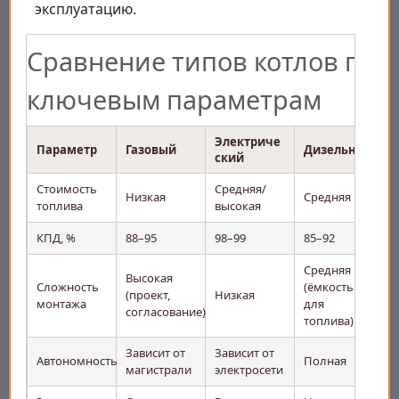
эксплуатацию.
Сравнение типов котлов по
ключевым параметрам
Электриче
Параметр
Газовый
Дизельный
ский
Стоимость
Средняя/
Н
Низкая
Средняя
топлива
высокая
г
КПД, %
88–95
98–99
85–92
1
Средняя
Высокая
Сложность
(ёмкость
(
(проект,
Низкая
монтажа
для
согласование)
топлива)
Зависит от
Зависит от
З
Автономность
Полная
магистрали
электросети