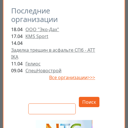
Последние
организации
18.04
ООО "Эко-Дах"
17.04
KMS Sport
14.04
Заделка трещин в асфальте СПб - ATT
IKA
11.04
Гелиос
09.04
СпецНовострой
Все организации>>>
Открыть настройки
Поиск