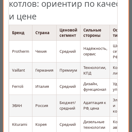
котлов: ориентир по качеств
и цене
Ценовой
Сильные
Особенн
Бренд
Страна
сегмент
стороны
ти
Широкая
Надёжность,
Protherm
Чехия
Средний
сеть АСЦ 
сервис
РФ
Технологии,
Конденса
Vaillant
Германия
Премиум
КПД
линейки
Дизайн,
Удобное
Ferroli
Италия
Средний
функционал
управлен
Электрич
Бюджет/
Адаптация к
ЭВАН
Россия
и
средний
РФ, цена
комбинир
Дизельные
Компактно
Kiturami
Корея
Средний
технологии
автодиагн