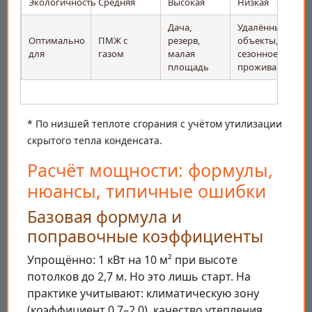
Экологичность
Средняя
Высокая
Низкая
Дача,
Удалённые
Оптимально
ПМЖ с
резерв,
объекты,
для
газом
малая
сезонное
площадь
проживание
* По низшей теплоте сгорания с учётом утилизации
скрытого тепла конденсата.
Расчёт мощности: формулы,
нюансы, типичные ошибки
Базовая формула и
поправочные коэффициенты
Упрощённо: 1 кВт на 10 м² при высоте
потолков до 2,7 м. Но это лишь старт. На
практике учитывают: климатическую зону
(коэффициент 0,7–2,0), качество утепления,