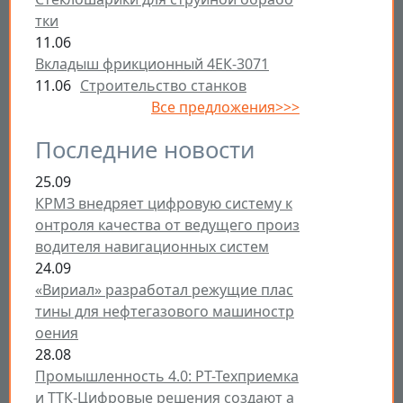
тки
11.06
Вкладыш фрикционный 4ЕК-3071
11.06
Строительство станков
Все предложения>>>
Последние новости
25.09
КРМЗ внедряет цифровую систему к
онтроля качества от ведущего произ
водителя навигационных систем
24.09
«Вириал» разработал режущие плас
тины для нефтегазового машиностр
оения
28.08
Промышленность 4.0: РТ-Техприемка
и ТТК-Цифровые решения создают а