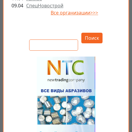
09.04
СпецНовострой
Все организации>>>
Открыть настройки
Поиск