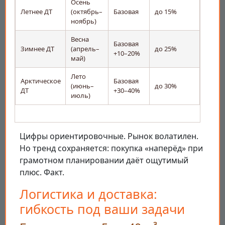
Осень
Летнее ДТ
(октябрь–
Базовая
до 15%
ноябрь)
Весна
Базовая
Зимнее ДТ
(апрель–
до 25%
+10–20%
май)
Лето
Арктическое
Базовая
(июнь–
до 30%
ДТ
+30–40%
июль)
Цифры ориентировочные. Рынок волатилен.
Но тренд сохраняется: покупка «наперёд» при
грамотном планировании даёт ощутимый
плюс. Факт.
Логистика и доставка:
гибкость под ваши задачи