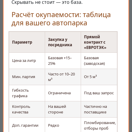
Скрывать не стоит — это база.
Расчёт окупаемости: таблица
для вашего автопарка
Прямой
Закупка у
Параметр
контракт с
посредника
«ЕВРОТЭК»
Базовая +15–
Базовая
Цена за литр
25%
(заводская)
Часто от 10–20
Мин. партия
От 5 м³
м³
Гибкость
Ограничена
Под ваш запрос
графика
Контроль
На вашей
Частично на
качества
стороне
поставщике
Пломбирование,
Доп. гарантии
Редко
отборы проб