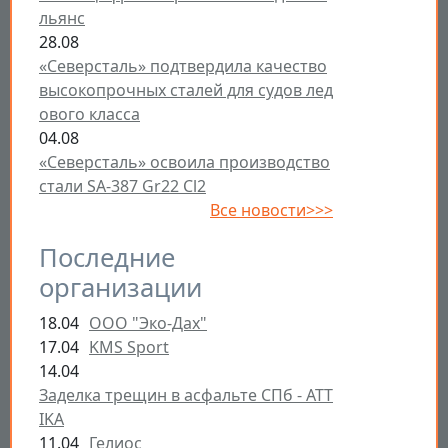
льянс
28.08
«Северсталь» подтвердила качество
высокопрочных сталей для судов лед
ового класса
04.08
«Северсталь» освоила производство
стали SA-387 Gr22 Cl2
Все новости>>>
Последние
организации
18.04
ООО "Эко-Дах"
17.04
KMS Sport
14.04
Заделка трещин в асфальте СПб - ATT
IKA
11.04
Гелиос