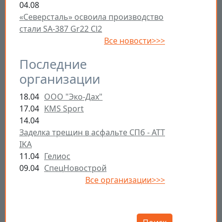
04.08
«Северсталь» освоила производство
стали SA-387 Gr22 Cl2
Все новости>>>
Последние
организации
18.04
ООО "Эко-Дах"
17.04
KMS Sport
14.04
Заделка трещин в асфальте СПб - ATT
IKA
11.04
Гелиос
09.04
СпецНовострой
Все организации>>>
Открыть настройки
Поиск