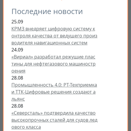
Последние новости
25.09
КРМЗ внедряет цифровую систему к
онтроля качества от ведущего произ
водителя навигационных систем
24.09
«Вириал» разработал режущие плас
тины для нефтегазового машиностр
оения
28.08
Промышленность 4.0: РТ-Техприемка
и ТТК-Цифровые решения создают а
льянс
28.08
«Северсталь» подтвердила качество
высокопрочных сталей для судов лед
ового класса