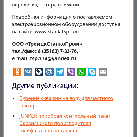
переделка, потеря времени.
Подробная информация о поставляемом
электроэрозионном оборудовании доступна
на сайте: www.stankitsp.com
ООО «ТроицкСтанкоПром»
тел./факс 8 (35163) 7-33-76,
e-mail: tsp.174@yandex.ru
Odnoklassniki
VK
LiveJournal
Mail.Ru
Telegram
Viber
WhatsApp
Skype
Email
Другие публикации:
Бурение скважин на воду для частного
сектора
JUNKER приобрел контрольный пакет
бразильского производителя
шлифовальных станков