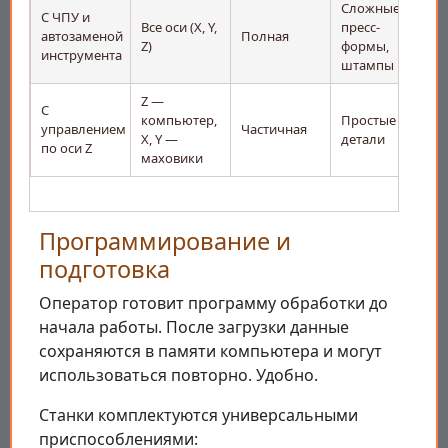
Сложные
С ЧПУ и
Все оси (X, Y,
пресс-
автозаменой
Полная
Z)
формы,
инструмента
штампы
Z —
С
компьютер,
Простые
управлением
Частичная
X, Y —
детали
по оси Z
маховики
Программирование и
подготовка
Оператор готовит программу обработки до
начала работы. После загрузки данные
сохраняются в памяти компьютера и могут
использоваться повторно. Удобно.
Станки комплектуются универсальными
приспособлениями: