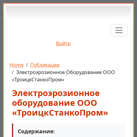
Перейти к основному содержанию
Войти
Строка навигации
Home
Публикации
Электроэрозионное Оборудование ООО
«ТроицкСтанкоПром»
Электроэрозионное
оборудование ООО
«ТроицкСтанкоПром»
Содержание: