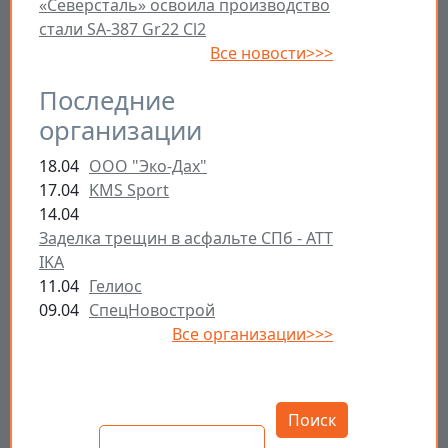
«Северсталь» освоила производство
стали SA-387 Gr22 Cl2
Все новости>>>
Последние
организации
18.04
ООО "Эко-Дах"
17.04
KMS Sport
14.04
Заделка трещин в асфальте СПб - ATT
IKA
11.04
Гелиос
09.04
СпецНовострой
Все организации>>>
Открыть настройки
Поиск