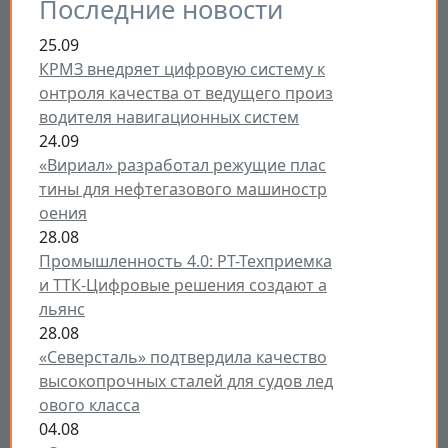
Последние новости
25.09
КРМЗ внедряет цифровую систему к
онтроля качества от ведущего произ
водителя навигационных систем
24.09
«Вириал» разработал режущие плас
тины для нефтегазового машиностр
оения
28.08
Промышленность 4.0: РТ-Техприемка
и ТТК-Цифровые решения создают а
льянс
28.08
«Северсталь» подтвердила качество
высокопрочных сталей для судов лед
ового класса
04.08