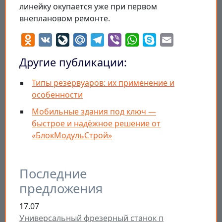
линейку окупается уже при первом
внеплановом ремонте.
Odnoklassniki
VK
LiveJournal
Mail.Ru
Telegram
Viber
WhatsApp
Skype
Email
Другие публикации:
Типы резервуаров: их применение и
особенности
Мобильные здания под ключ —
быстрое и надёжное решение от
«БлокМодульСтрой»
Последние
предложения
17.07
Универсальный фрезерный станок п