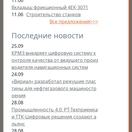
11.06
Вкладыш фрикционный 4ЕК-3071
11.06
Строительство станков
Все предложения>>>
Последние новости
25.09
КРМЗ внедряет цифровую систему к
онтроля качества от ведущего произ
водителя навигационных систем
24.09
«Вириал» разработал режущие плас
тины для нефтегазового машиностр
оения
28.08
Промышленность 4.0: РТ-Техприемка
и ТТК-Цифровые решения создают а
льянс
28.08