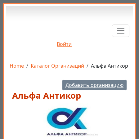
Перейти к основному содержанию
Войти
Строка навигации
Home
Каталог Организаций
Альфа Антикор
Добавить организацию
Альфа Антикор