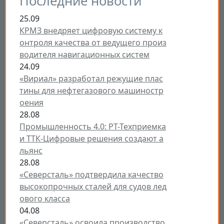
Последние новости
25.09
КРМЗ внедряет цифровую систему к
онтроля качества от ведущего произ
водителя навигационных систем
24.09
«Вириал» разработал режущие плас
тины для нефтегазового машиностр
оения
28.08
Промышленность 4.0: РТ-Техприемка
и ТТК-Цифровые решения создают а
льянс
28.08
«Северсталь» подтвердила качество
высокопрочных сталей для судов лед
ового класса
04.08
«Северсталь» освоила производство