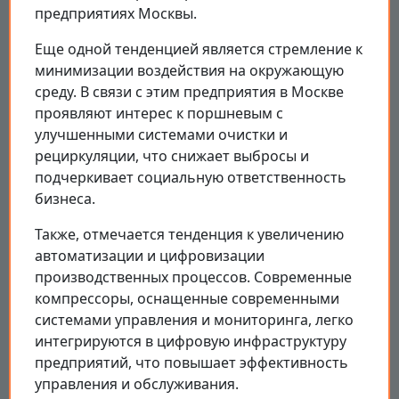
предприятиях Москвы.
Еще одной тенденцией является стремление к
минимизации воздействия на окружающую
среду. В связи с этим предприятия в Москве
проявляют интерес к поршневым с
улучшенными системами очистки и
рециркуляции, что снижает выбросы и
подчеркивает социальную ответственность
бизнеса.
Также, отмечается тенденция к увеличению
автоматизации и цифровизации
производственных процессов. Современные
компрессоры, оснащенные современными
системами управления и мониторинга, легко
интегрируются в цифровую инфраструктуру
предприятий, что повышает эффективность
управления и обслуживания.