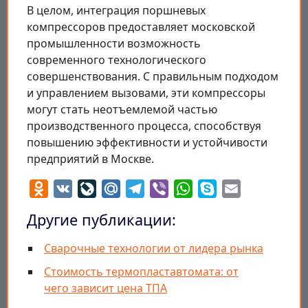
В целом, интеграция поршневых
компрессоров предоставляет московской
промышленности возможность
современного технологического
совершенствования. С правильным подходом
и управлением вызовами, эти компрессоры
могут стать неотъемлемой частью
производственного процесса, способствуя
повышению эффективности и устойчивости
предприятий в Москве.
Odnoklassniki
VK
LiveJournal
Mail.Ru
Telegram
Viber
WhatsApp
Skype
Email
Другие публикации:
Сварочные технологии от лидера рынка
Стоимость термопластавтомата: от
чего зависит цена ТПА