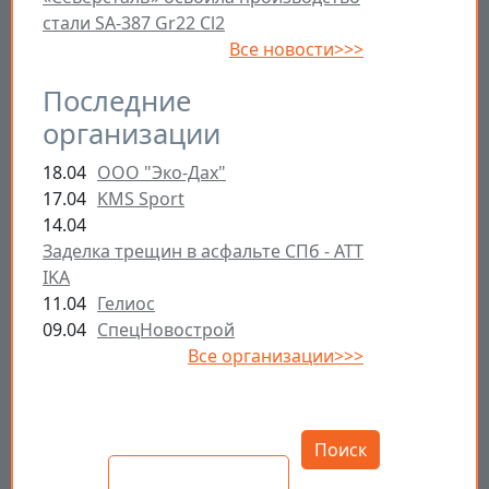
стали SA-387 Gr22 Cl2
Все новости>>>
Последние
организации
18.04
ООО "Эко-Дах"
17.04
KMS Sport
14.04
Заделка трещин в асфальте СПб - ATT
IKA
11.04
Гелиос
09.04
СпецНовострой
Все организации>>>
Открыть настройки
Поиск