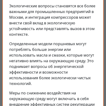
Экологические вопросы становятся все более
важными для промышленных предприятий в
Москве, и интеграция компрессоров может
внести свой вклад в экологическую
устойчивость или представлять вызов в этом
контексте.
Определенные модели поршневых могут
потреблять больше энергии или
использовать масла и смазки, которые могут
негативно влиять на окружающую среду. Это
поднимает вопросы об энергетической
эффективности и возможности
использования более экологически чистых
технологий.
Меры по снижению воздействия на
окружающую среду могут включать в себя
внедрение эффективных систем рекуперации