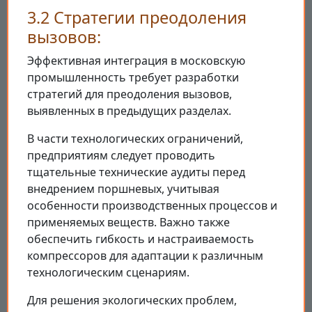
3.2 Стратегии преодоления
вызовов:
Эффективная интеграция в московскую
промышленность требует разработки
стратегий для преодоления вызовов,
выявленных в предыдущих разделах.
В части технологических ограничений,
предприятиям следует проводить
тщательные технические аудиты перед
внедрением поршневых, учитывая
особенности производственных процессов и
применяемых веществ. Важно также
обеспечить гибкость и настраиваемость
компрессоров для адаптации к различным
технологическим сценариям.
Для решения экологических проблем,