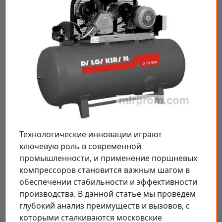
Технологические инновации играют
ключевую роль в современной
промышленности, и применение поршневых
компрессоров становится важным шагом в
обеспечении стабильности и эффективности
производства. В данной статье мы проведем
глубокий анализ преимуществ и вызовов, с
которыми сталкиваются московские