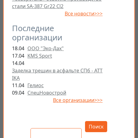
стали SA-387 Gr22 Cl2
Все новости>>>
Последние
организации
18.04
ООО "Эко-Дах"
17.04
KMS Sport
14.04
Заделка трещин в асфальте СПб - ATT
IKA
11.04
Гелиос
09.04
СпецНовострой
Все организации>>>
Открыть настройки
Поиск