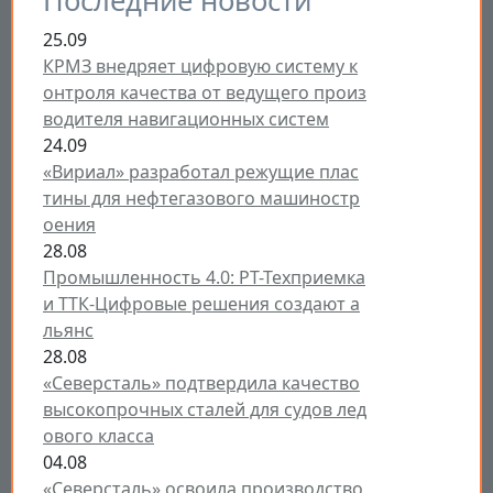
Последние новости
25.09
КРМЗ внедряет цифровую систему к
онтроля качества от ведущего произ
водителя навигационных систем
24.09
«Вириал» разработал режущие плас
тины для нефтегазового машиностр
оения
28.08
Промышленность 4.0: РТ-Техприемка
и ТТК-Цифровые решения создают а
льянс
28.08
«Северсталь» подтвердила качество
высокопрочных сталей для судов лед
ового класса
04.08
«Северсталь» освоила производство