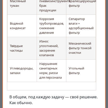
Масляный
пневмоинструмента,
Коалесцирующий
туман
брак
фильтр
продукции
Коррозия
Сепаратор
Водяной
трубопроводов,
влаги +
конденсат
снижение
адсорбционный
давления
фильтр
Износ
Механический
Твёрдые
уплотнений,
фильтр тонкой
частицы
засорение
очистки
клапанов
Нарушение
Углеводороды,
санитарных
Угольный
запахи
норм, риски
фильтр
для персонала
В общем, под каждую задачу — своё решение.
Как обычно.