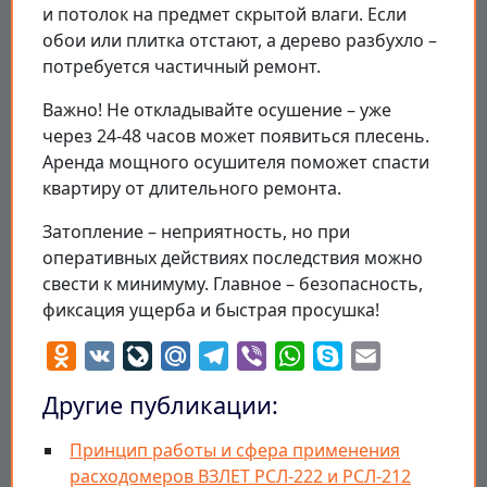
и потолок на предмет скрытой влаги. Если
обои или плитка отстают, а дерево разбухло –
потребуется частичный ремонт.
Важно! Не откладывайте осушение – уже
через 24-48 часов может появиться плесень.
Аренда мощного осушителя поможет спасти
квартиру от длительного ремонта.
Затопление – неприятность, но при
оперативных действиях последствия можно
свести к минимуму. Главное – безопасность,
фиксация ущерба и быстрая просушка!
Odnoklassniki
VK
LiveJournal
Mail.Ru
Telegram
Viber
WhatsApp
Skype
Email
Другие публикации:
Принцип работы и сфера применения
расходомеров ВЗЛЕТ РСЛ-222 и РСЛ-212