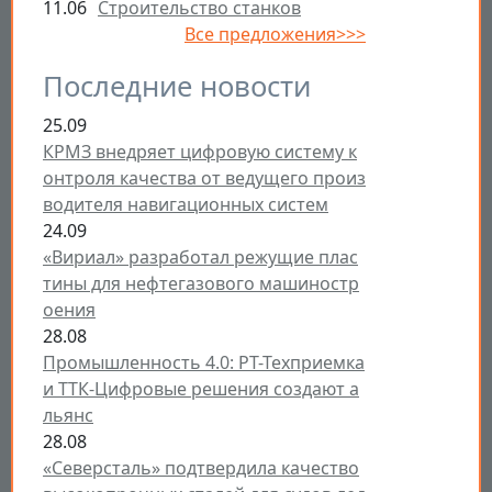
11.06
Строительство станков
Все предложения>>>
Последние новости
25.09
КРМЗ внедряет цифровую систему к
онтроля качества от ведущего произ
водителя навигационных систем
24.09
«Вириал» разработал режущие плас
тины для нефтегазового машиностр
оения
28.08
Промышленность 4.0: РТ-Техприемка
и ТТК-Цифровые решения создают а
льянс
28.08
«Северсталь» подтвердила качество