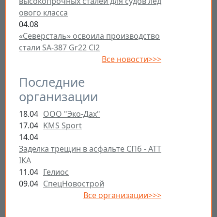
высокопрочных сталей для судов лед
ового класса
04.08
«Северсталь» освоила производство
стали SA-387 Gr22 Cl2
Все новости>>>
Последние
организации
18.04
ООО "Эко-Дах"
17.04
KMS Sport
14.04
Заделка трещин в асфальте СПб - ATT
IKA
11.04
Гелиос
09.04
СпецНовострой
Все организации>>>