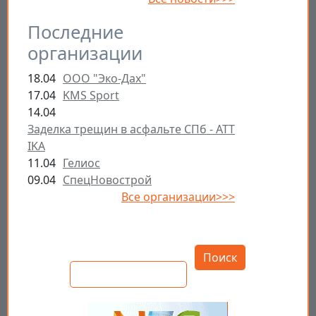
Последние
организации
18.04
ООО "Эко-Дах"
17.04
KMS Sport
14.04
Заделка трещин в асфальте СПб - ATT
IKA
11.04
Гелиос
09.04
СпецНовострой
Все организации>>>
Открыть настройки
Поиск