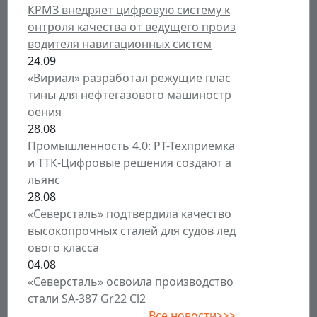
КРМЗ внедряет цифровую систему к
онтроля качества от ведущего произ
водителя навигационных систем
24.09
«Вириал» разработал режущие плас
тины для нефтегазового машиностр
оения
28.08
Промышленность 4.0: РТ-Техприемка
и ТТК-Цифровые решения создают а
льянс
28.08
«Северсталь» подтвердила качество
высокопрочных сталей для судов лед
ового класса
04.08
«Северсталь» освоила производство
стали SA-387 Gr22 Cl2
Все новости>>>