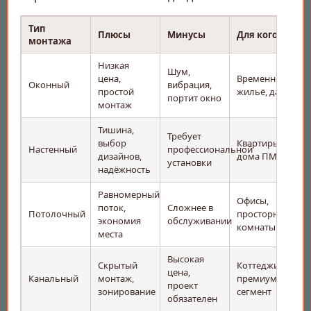
Тип
Плюсы
Минусы
Для кого
монтажа
Низкая
Шум,
цена,
Временное
Оконный
вибрация,
простой
жильё, дача
портит окно
монтаж
Тишина,
Требует
выбор
Квартиры,
Настенный
профессиональной
дизайнов,
дома ПМЖ
установки
надёжность
Равномерный
Офисы,
поток,
Сложнее в
Потолочный
просторные
экономия
обслуживании
комнаты
места
Высокая
Скрытый
Коттеджи,
цена,
Канальный
монтаж,
премиум-
проект
зонирование
сегмент
обязателен