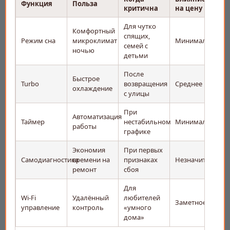
Функция
Польза
критична
на цену
Для чутко
Комфортный
спящих,
Режим сна
микроклимат
Минимальное
семей с
ночью
детьми
После
Быстрое
Turbo
возвращения
Среднее
охлаждение
с улицы
При
Автоматизация
Таймер
нестабильном
Минимальное
работы
графике
Экономия
При первых
Самодиагностика
времени на
признаках
Незначительное
ремонт
сбоя
Для
Wi-Fi
Удалённый
любителей
Заметное
управление
контроль
«умного
дома»