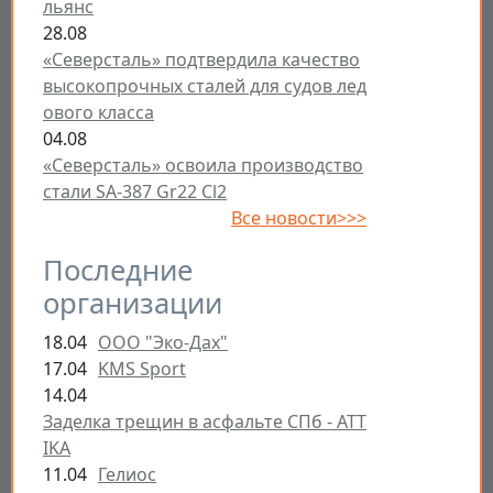
льянс
28.08
«Северсталь» подтвердила качество
высокопрочных сталей для судов лед
ового класса
04.08
«Северсталь» освоила производство
стали SA-387 Gr22 Cl2
Все новости>>>
Последние
организации
18.04
ООО "Эко-Дах"
17.04
KMS Sport
14.04
Заделка трещин в асфальте СПб - ATT
IKA
11.04
Гелиос