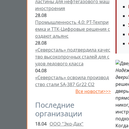
ластины для нефтегазового маш
иностроения
28.08
Промышленность 4.0: РТ-Техпри
емка и ТТК-Цифровые решения с
оздают альянс
28.08
«Северсталь» подтвердила качес
тво высокопрочных сталей для с
удов ледового класса
Надёж
04.08
двери
«Северсталь» освоила производ
решен
ство стали SA-387 Gr22 Cl2
дверь
Все новости>>>
прямо
Последние
никог
инстр
организации
подхо
18.04
ООО "Эко-Дах"
Когда