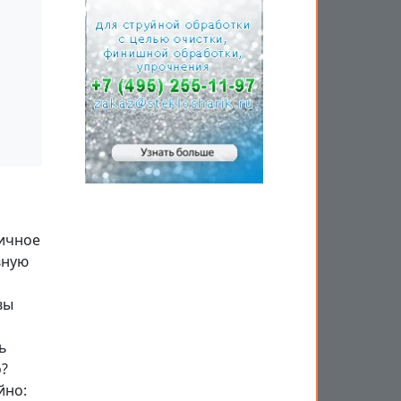
тичное
вную
вы
ь
о?
йно: