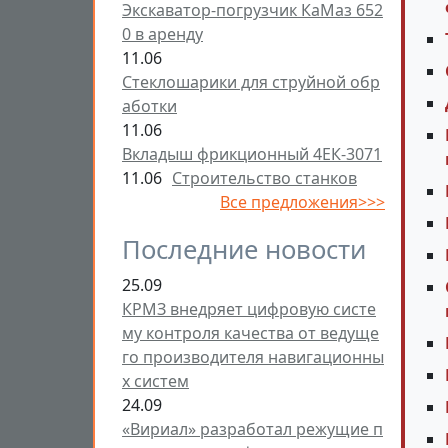
Экскаватор-погрузчик КаМаз 652
0 в аренду
11.06
Стеклошарики для струйной обр
аботки
11.06
Вкладыш фрикционный 4ЕК-3071
11.06
Строительство станков
Все предложения>>>
Последние новости
25.09
КРМЗ внедряет цифровую систе
му контроля качества от ведуще
го производителя навигационны
х систем
24.09
«Вириал» разработал режущие п