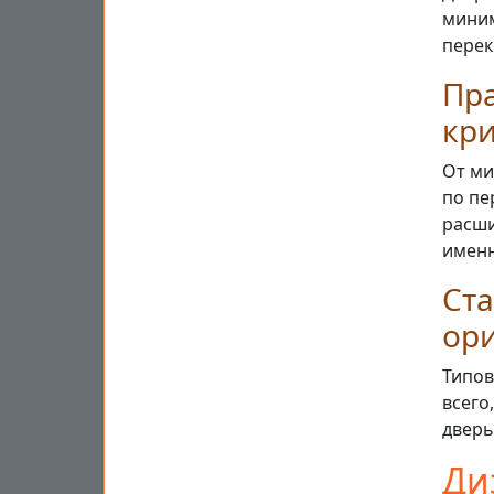
миним
перек
Пра
кр
От ми
по пе
расши
именн
Ст
ор
Типов
всего
дверь
Ди