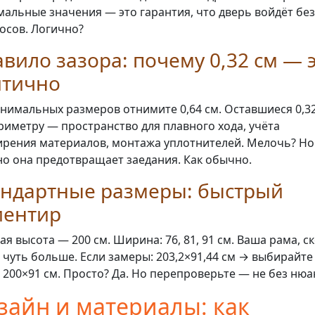
альные значения — это гарантия, что дверь войдёт без
осов. Логично?
вило зазора: почему 0,32 см — 
итично
нимальных размеров отнимите 0,64 см. Оставшиеся 0,3
риметру — пространство для плавного хода, учёта
рения материалов, монтажа уплотнителей. Мелочь? Но
о она предотвращает заедания. Как обычно.
андартные размеры: быстрый
иентир
ая высота — 200 см. Ширина: 76, 81, 91 см. Ваша рама, с
, чуть больше. Если замеры: 203,2×91,44 см → выбирайте
 200×91 см. Просто? Да. Но перепроверьте — не без нюа
зайн и материалы: как