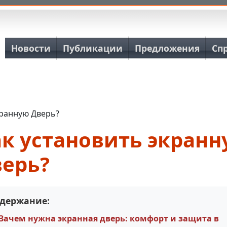
Основная навигация
Новости
Публикации
Предложения
Сп
кранную Дверь?
ак установить экранн
верь?
держание:
Зачем нужна экранная дверь: комфорт и защита в