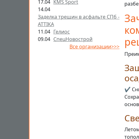
17.04
KMS Sport
разбе
14.04
За
Заделка трещин в асфальте СПб -
ATTIKA
ко
11.04
Гелиос
ре
09.04
СпецНовострой
Все организации>>>
Преим
Защ
оса
✔️ Сн
Сохра
основ
Све
Летом
топол