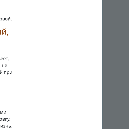
рвой.
й,
еет,
 не
ый при
ами
овку.
изнь.