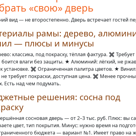
брать «свою» дверь
ий вид — не второстепенно. Дверь встречает гостей пе
териалы рамы: дерево, алюмини
нил — плюсы и минусы
ево: классика, под покраску, тёплая фактура. ✖️ Требует
, боится влаги без защиты. ★ Алюминий: лёгкий, не ржав
 к установке. ✖️ Ограниченная палитра цветов. ★ Винил:
, не требует покраски, доступная цена. ✖️ Менее прочн
х. Есть над чем подумать.
джетные решения: сосна под
раску
ершённая сосновая дверь — от 2–3 тыс. руб. Плюс: вы с
аете цвет, тип покрытия. Минус: нужно время на подгот
граниченного бюджета — вариант №1. Имеет право на ж