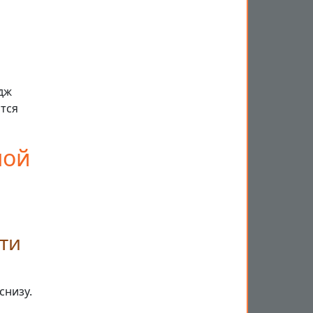
дж
ится
ной
сти
снизу.