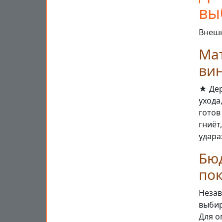
вы
Внешн
Ма
ви
★ Дер
ухода
готов
гниёт
удара
Бю
пок
Незав
выбир
Для о