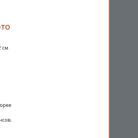
это
2 см
корее
нсов.