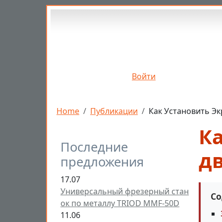
Перейти к основному содержанию
Войти
Строка навигации
Home
Публикации
Как Установить Э
К
Последние
д
предложения
17.07
Универсальный фрезерный стан
Со
ок по металлу TRIOD MMF-50D
11.06