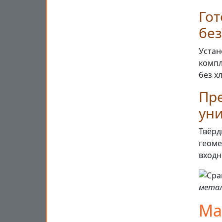
Го
без
Устан
компл
без х
Пре
ун
Твёрд
геоме
входн
метал
Ма