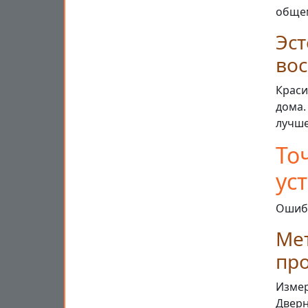
общем
Эст
вос
Краси
дома.
лучше
То
ус
Ошибк
Мет
пр
Измер
Дверн