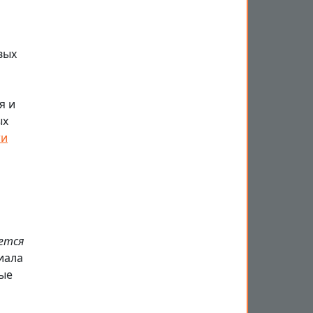
вых
я и
ых
ти
ется
иала
ые