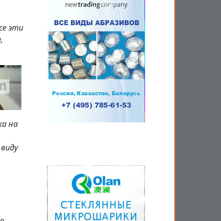
се эти
,
ка на
 виду
не