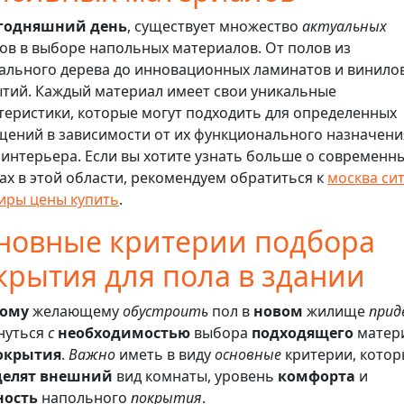
егодняшний день
, существует множество
актуальных
ов в выборе напольных материалов. От полов из
ального дерева до инновационных ламинатов и винило
тий. Каждый материал имеет свои уникальные
теристики, которые могут подходить для определенных
ений в зависимости от их функционального назначени
 интерьера. Если вы хотите узнать больше о современн
ах в этой области, рекомендуем обратиться к
москва си
иры цены купить
.
новные критерии подбора
крытия для пола в здании
ому
желающему
обустроить
пол в
новом
жилище
прид
нуться
с
необходимостью
выбора
подходящего
матер
окрытия
.
Важно
иметь в виду
основные
критерии, котор
делят
внешний
вид комнаты, уровень
комфорта
и
ность
напольного
покрытия
.