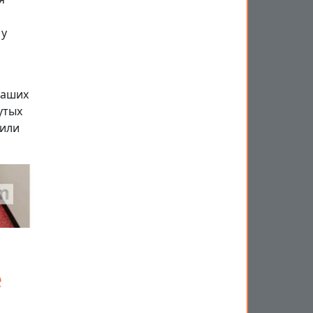
 у
ваших
утых
 или
е