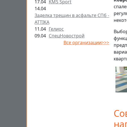
17.04
KMS Sport
спале
14.04
регул
Заделка трещин в асфальте СПб -
некот
ATTIKA
11.04
Гелиос
Выбор
09.04
СпецНовострой
функц
Все организации>>>
предп
вариа
кварт
Со
на