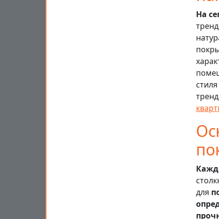
На с
тренд
натур
покры
харак
помещ
стиля
тренд
кварт
Ос
по
Кажд
столк
для
п
опре
проч