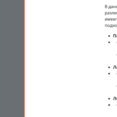
В дан
разли
имеют
подхо
П
Л
Л