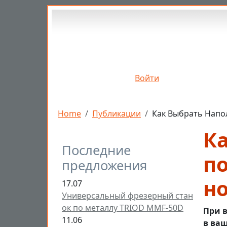
Перейти к основному содержанию
Войти
Строка навигации
Home
Публикации
Как Выбрать Напо
К
Последние
п
предложения
н
17.07
Универсальный фрезерный стан
ок по металлу TRIOD MMF-50D
При 
11.06
в ва