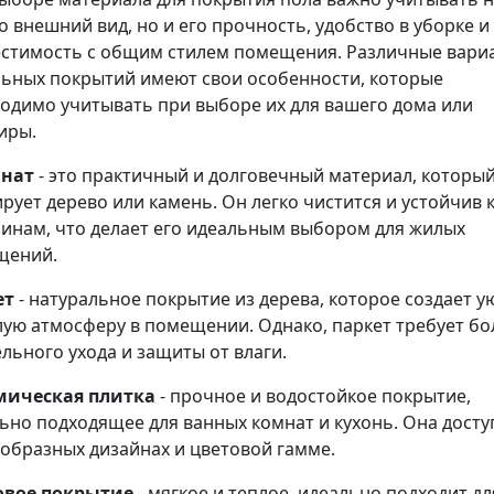
о внешний вид, но и его прочность, удобство в уборке и
стимость с общим стилем помещения. Различные вари
ьных покрытий имеют свои особенности, которые
одимо учитывать при выборе их для вашего дома или
иры.
нат
- это практичный и долговечный материал, которы
рует дерево или камень. Он легко чистится и устойчив 
инам, что делает его идеальным выбором для жилых
щений.
ет
- натуральное покрытие из дерева, которое создает 
лую атмосферу в помещении. Однако, паркет требует бо
льного ухода и защиты от влаги.
мическая плитка
- прочное и водостойкое покрытие,
ьно подходящее для ванных комнат и кухонь. Она досту
образных дизайнах и цветовой гамме.
овое покрытие
- мягкое и теплое, идеально подходит дл