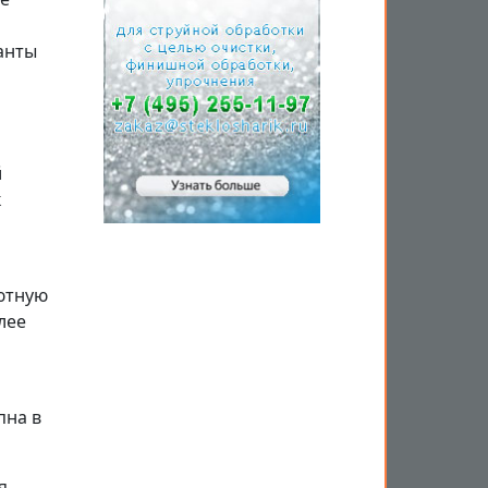
анты
й
к
уютную
лее
пна в
я