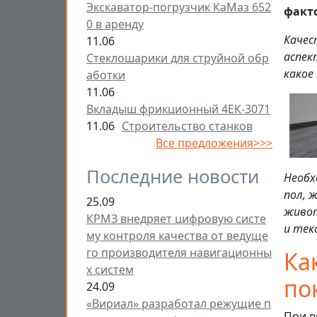
Экскаватор-погрузчик КаМаз 652
факт
0 в аренду
Качес
11.06
аспек
Стеклошарики для струйной обр
какое
аботки
11.06
Вкладыш фрикционный 4ЕК-3071
11.06
Строительство станков
Все предложения>>>
Последние новости
Необх
пол, 
25.09
живот
КРМЗ внедряет цифровую систе
и тек
му контроля качества от ведуще
го производителя навигационны
Ка
х систем
по
24.09
«Вириал» разработал режущие п
При в