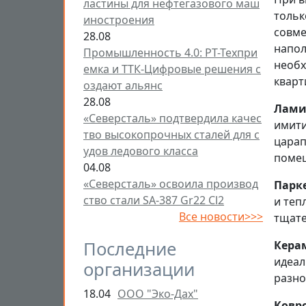
ластины для нефтегазового маш
тольк
иностроения
совме
28.08
напол
Промышленность 4.0: РТ-Техпри
необх
емка и ТТК-Цифровые решения с
кварт
оздают альянс
28.08
Лами
«Северсталь» подтвердила качес
имити
тво высокопрочных сталей для с
царап
удов ледового класса
поме
04.08
«Северсталь» освоила производ
Парк
ство стали SA-387 Gr22 Cl2
и теп
Все новости>>>
тщате
Последние
Кера
идеал
организации
разно
18.04
ООО "Эко-Дах"
Ковр