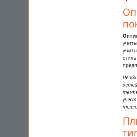
Оп
по
Опти
учиты
учиты
стиль
предп
Необх
детей
темпе
учест
тепло
Пл
ти