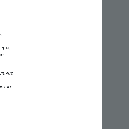
,
еры,
ые
аличие
и
также