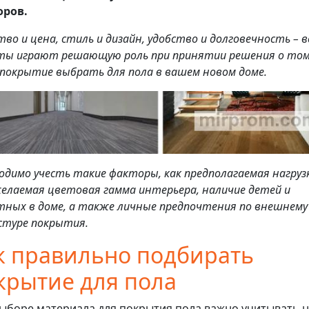
оров.
тво и цена, стиль и дизайн, удобство и долговечность – в
ты играют решающую роль при принятии решения о том
 покрытие выбрать для пола в вашем новом доме.
одимо учесть такие факторы, как предполагаемая нагруз
желаемая цветовая гамма интерьера, наличие детей и
ных в доме, а также личные предпочтения по внешнему
стуре покрытия.
к правильно подбирать
крытие для пола
ыборе материала для покрытия пола важно учитывать 