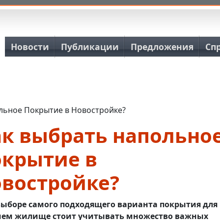
Основная навигация
Новости
Публикации
Предложения
Сп
льное Покрытие в Новостройке?
ак выбрать напольно
окрытие в
овостройке?
выборе самого подходящего варианта покрытия для
шем жилище стоит учитывать множество важных