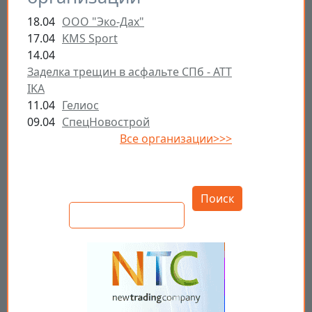
18.04
ООО "Эко-Дах"
17.04
KMS Sport
14.04
Заделка трещин в асфальте СПб - ATT
IKA
11.04
Гелиос
09.04
СпецНовострой
Все организации>>>
Открыть настройки
Поиск