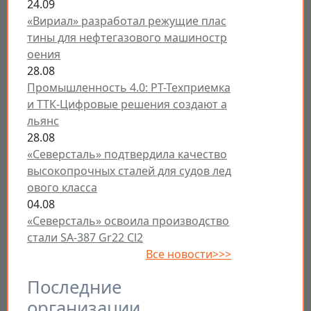
24.09
«Вириал» разработал режущие плас
тины для нефтегазового машиностр
оения
28.08
Промышленность 4.0: РТ-Техприемка
и ТТК-Цифровые решения создают а
льянс
28.08
«Северсталь» подтвердила качество
высокопрочных сталей для судов лед
ового класса
04.08
«Северсталь» освоила производство
стали SA-387 Gr22 Cl2
Все новости>>>
Последние
организации