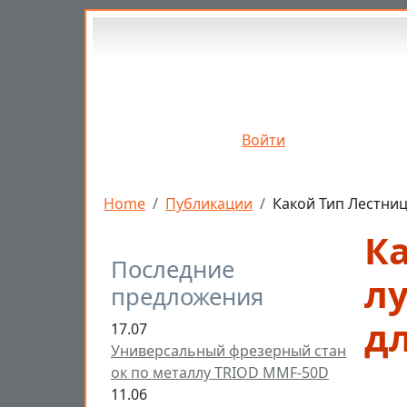
Перейти к основному содержанию
Войти
Строка навигации
Home
Публикации
Какой Тип Лестниц
К
Последние
л
предложения
дл
17.07
Универсальный фрезерный стан
ок по металлу TRIOD MMF-50D
11.06