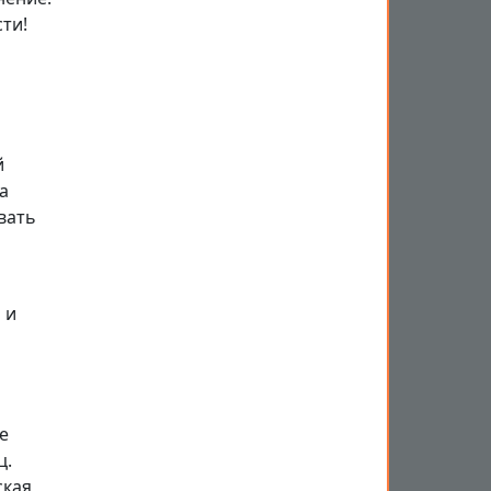
ти!
й
а
вать
 и
е
ц.
ская