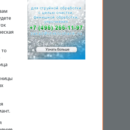
 вам
удете
ток
ческая
 то
-
ница
тницы
ых
ля
иант.
я
нение.