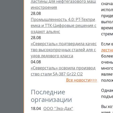
ластины для нефтегазового маш
снача
иностроения
испол
28.08
приде
Промышленность 4.0: РТ-Техпри
выпол
емка и ТТК-Цифровые решения с
време
оздают альянс
стрем
28.08
«Северсталь» подтвердила качес
Если 
тво высокопрочных сталей для с
лестн
удов ледового класса
более
04.08
очень
«Северсталь» освоила производ
много
ство стали SA-387 Gr22 Cl2
являе
Все новости>>>
полож
Последние
Однак
подъе
организации
Вы хо
18.04
ООО "Эко-Дах"
идея,