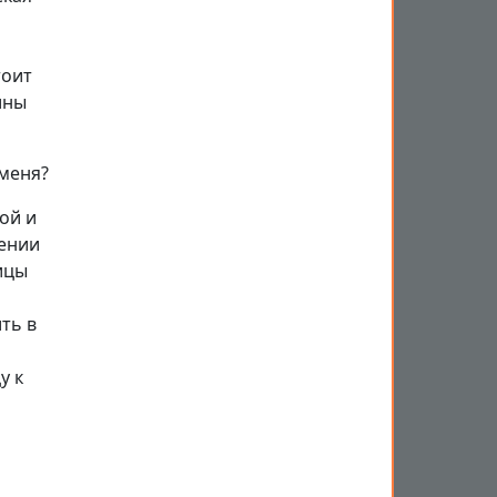
тоит
ины
меня?
ой и
жении
ицы
ть в
у к