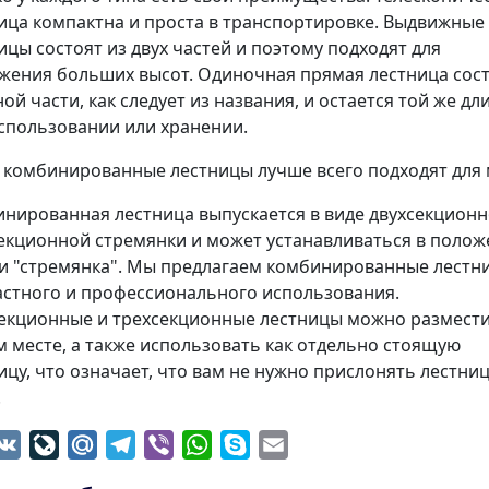
ица компактна и проста в транспортировке. Выдвижные
ицы состоят из двух частей и поэтому подходят для
жения больших высот. Одиночная прямая лестница сос
ной части, как следует из названия, и остается той же дл
спользовании или хранении.
 комбинированные лестницы лучше всего подходят для 
нированная лестница выпускается в виде двухсекционн
екционной стремянки и может устанавливаться в поло
ли "стремянка". Мы предлагаем комбинированные лестн
астного и профессионального использования.
екционные и трехсекционные лестницы можно размести
 месте, а также использовать как отдельно стоящую
ицу, что означает, что вам не нужно прислонять лестниц
.
dnoklassniki
VK
LiveJournal
Mail.Ru
Telegram
Viber
WhatsApp
Skype
Email