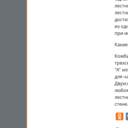
лестн
лестн
дости
из од
при и
Какие
Комби
трехс
"А" и
для ч
Двухс
любом
лестн
стене
O