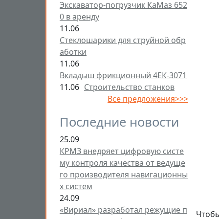
Экскаватор-погрузчик КаМаз 652
0 в аренду
11.06
Стеклошарики для струйной обр
аботки
11.06
Вкладыш фрикционный 4ЕК-3071
11.06
Строительство станков
Все предложения>>>
Последние новости
25.09
КРМЗ внедряет цифровую систе
му контроля качества от ведуще
го производителя навигационны
х систем
24.09
«Вириал» разработал режущие п
Чтобы