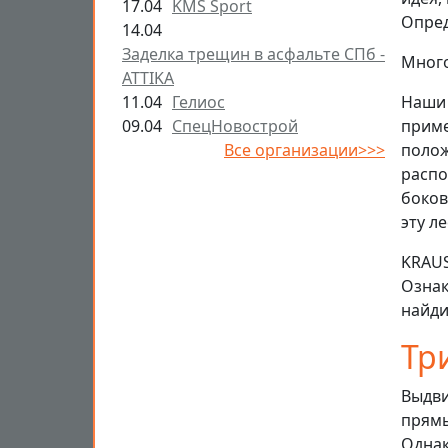
17.04
KMS Sport
Опред
14.04
Заделка трещин в асфальте СПб -
Много
ATTIKA
11.04
Гелиос
Наши 
09.04
СпецНовострой
приме
Все организации>>>
полож
распо
боков
эту л
KRAUS
Ознак
найди
Тр
Выдви
прямы
Однак