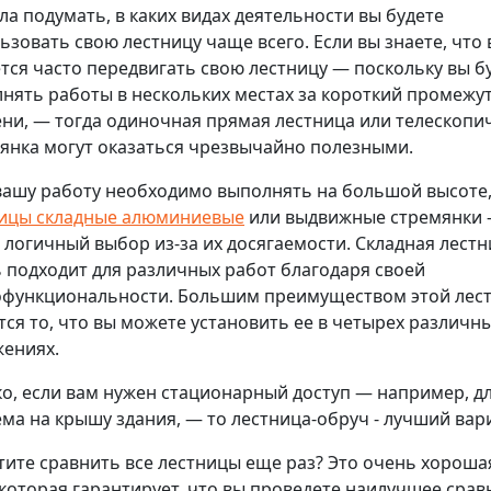
ла подумать, в каких видах деятельности вы будете
ьзовать свою лестницу чаще всего. Если вы знаете, что
тся часто передвигать свою лестницу — поскольку вы б
нять работы в нескольких местах за короткий промежу
ни, — тогда одиночная прямая лестница или телескопи
янка могут оказаться чрезвычайно полезными.
вашу работу необходимо выполнять на большой высоте,
ицы складные алюминиевые
или выдвижные стремянки 
 логичный выбор из-за их досягаемости. Складная лест
 подходит для различных работ благодаря своей
функциональности. Большим преимуществом этой лес
тся то, что вы можете установить ее в четырех различн
ениях.
о, если вам нужен стационарный доступ — например, д
ма на крышу здания, — то лестница-обруч - лучший вар
тите сравнить все лестницы еще раз? Это очень хороша
 которая гарантирует, что вы проведете наилучшее срав