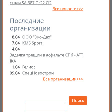
стали SA-387 Gr22 Cl2
Все новости>>>
Последние
организации
18.04
ООО "Эко-Дах"
17.04
KMS Sport
14.04
Заделка трещин в асфальте СПб - ATT
IKA
11.04
Гелиос
09.04
СпецНовострой
Все организации>>>
Открыть настройки
Поиск