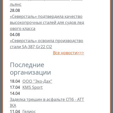
льянс
28.08
«Северсталь» подтвердила качество
высокопрочных сталей для судов лед
ового класса
04.08
«Северсталь» освоила производство
стали SA-387 Gr22 Cl2
Все новости>>>
Последние
организации
18.04
ООО "Эко-Дах"
17.04
KMS Sport
14.04
Заделка трещин в асфальте СПб - ATT
IKA
11.04
Гелиос