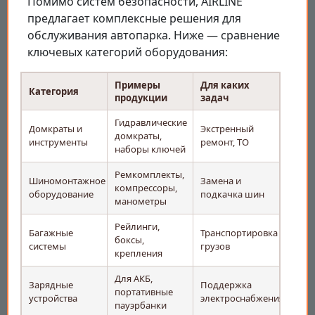
Помимо систем безопасности, AIRLINE
предлагает комплексные решения для
обслуживания автопарка. Ниже — сравнение
ключевых категорий оборудования:
Примеры
Для каких
Категория
продукции
задач
Гидравлические
Домкраты и
Экстренный
домкраты,
инструменты
ремонт, ТО
наборы ключей
Ремкомплекты,
Шиномонтажное
Замена и
компрессоры,
оборудование
подкачка шин
манометры
Рейлинги,
Багажные
Транспортировка
боксы,
системы
грузов
крепления
Для АКБ,
Зарядные
Поддержка
портативные
устройства
электроснабжения
пауэрбанки